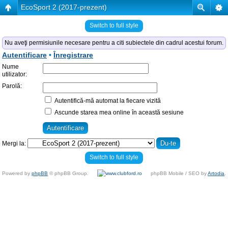
EcoSport 2 (2017-prezent)
Switch to full style
Nu aveţi permisiunile necesare pentru a citi subiectele din cadrul acestui forum.
Autentificare
•
Înregistrare
Nume
utilizator:
Parolă:
Autentifică-mă automat la fiecare vizită
Ascunde starea mea online în această sesiune
Mergi la:
Switch to full style
Powered by
phpBB
© phpBB Group.
phpBB Mobile / SEO by
Artodia
.