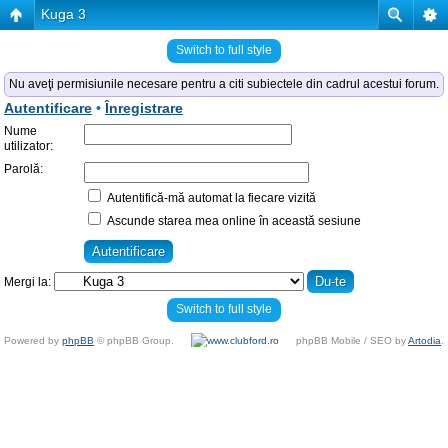
Kuga 3
Switch to full style
Nu aveţi permisiunile necesare pentru a citi subiectele din cadrul acestui forum.
Autentificare
•
Înregistrare
Nume
utilizator:
Parolă:
Autentifică-mă automat la fiecare vizită
Ascunde starea mea online în această sesiune
Mergi la:
Switch to full style
Powered by
phpBB
© phpBB Group.
phpBB Mobile / SEO by
Artodia
.