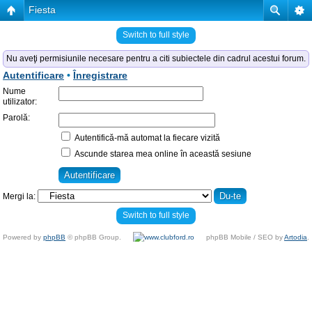
Fiesta
Switch to full style
Nu aveţi permisiunile necesare pentru a citi subiectele din cadrul acestui forum.
Autentificare
•
Înregistrare
Nume
utilizator:
Parolă:
Autentifică-mă automat la fiecare vizită
Ascunde starea mea online în această sesiune
Mergi la:
Switch to full style
Powered by
phpBB
© phpBB Group.
phpBB Mobile / SEO by
Artodia
.