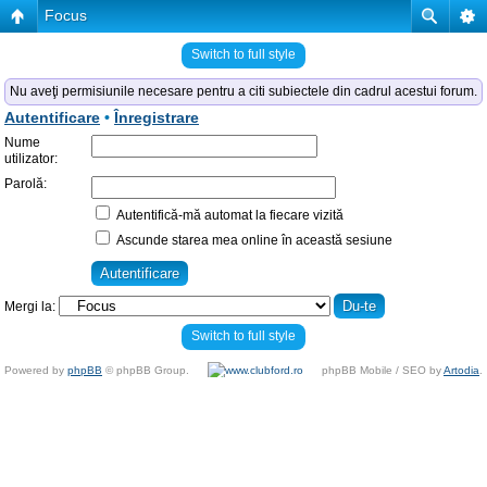
Focus
Switch to full style
Nu aveţi permisiunile necesare pentru a citi subiectele din cadrul acestui forum.
Autentificare
•
Înregistrare
Nume
utilizator:
Parolă:
Autentifică-mă automat la fiecare vizită
Ascunde starea mea online în această sesiune
Mergi la:
Switch to full style
Powered by
phpBB
© phpBB Group.
phpBB Mobile / SEO by
Artodia
.