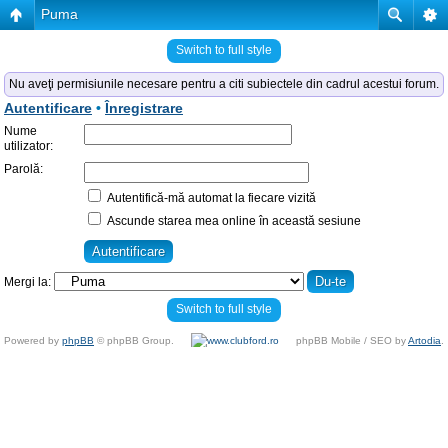
Puma
Switch to full style
Nu aveţi permisiunile necesare pentru a citi subiectele din cadrul acestui forum.
Autentificare
•
Înregistrare
Nume
utilizator:
Parolă:
Autentifică-mă automat la fiecare vizită
Ascunde starea mea online în această sesiune
Mergi la:
Switch to full style
Powered by
phpBB
© phpBB Group.
phpBB Mobile / SEO by
Artodia
.