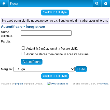
Kuga
Switch to full style
Nu aveţi permisiunile necesare pentru a citi subiectele din cadrul acestui forum.
Autentificare
•
Înregistrare
Nume
utilizator:
Parolă:
Autentifică-mă automat la fiecare vizită
Ascunde starea mea online în această sesiune
Mergi la:
Switch to full style
Powered by
phpBB
© phpBB Group.
phpBB Mobile / SEO by
Artodia
.