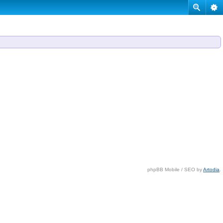
phpBB Mobile / SEO by
Artodia
.