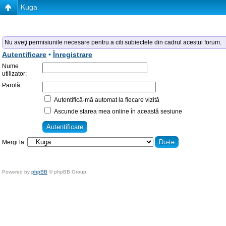
Kuga
Nu aveţi permisiunile necesare pentru a citi subiectele din cadrul acestui forum.
Autentificare
•
Înregistrare
Nume
utilizator:
Parolă:
Autentifică-mă automat la fiecare vizită
Ascunde starea mea online în această sesiune
Mergi la:
Powered by
phpBB
© phpBB Group.