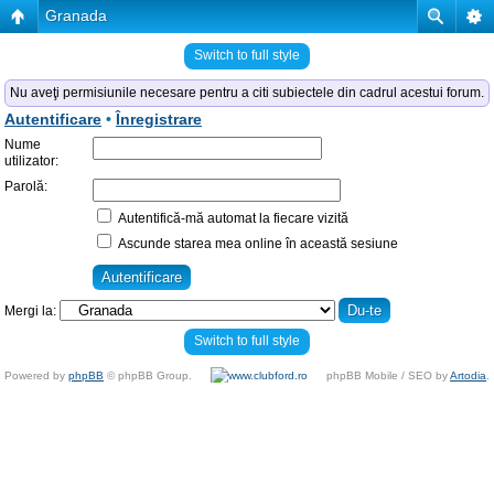
Granada
Switch to full style
Nu aveţi permisiunile necesare pentru a citi subiectele din cadrul acestui forum.
Autentificare
•
Înregistrare
Nume
utilizator:
Parolă:
Autentifică-mă automat la fiecare vizită
Ascunde starea mea online în această sesiune
Mergi la:
Switch to full style
Powered by
phpBB
© phpBB Group.
phpBB Mobile / SEO by
Artodia
.