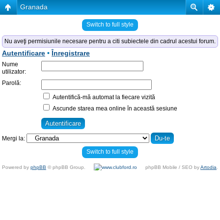
Granada
Switch to full style
Nu aveţi permisiunile necesare pentru a citi subiectele din cadrul acestui forum.
Autentificare
•
Înregistrare
Nume
utilizator:
Parolă:
Autentifică-mă automat la fiecare vizită
Ascunde starea mea online în această sesiune
Mergi la:
Switch to full style
Powered by
phpBB
© phpBB Group.
phpBB Mobile / SEO by
Artodia
.