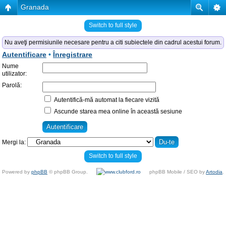
Granada
Switch to full style
Nu aveţi permisiunile necesare pentru a citi subiectele din cadrul acestui forum.
Autentificare
•
Înregistrare
Nume
utilizator:
Parolă:
Autentifică-mă automat la fiecare vizită
Ascunde starea mea online în această sesiune
Mergi la:
Switch to full style
Powered by
phpBB
© phpBB Group.
phpBB Mobile / SEO by
Artodia
.