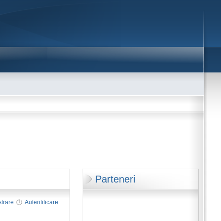
Parteneri
strare
Autentificare