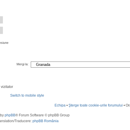
esiune
Mergi la:
vizitator
Switch to mobile style
Echipa
•
Şterge toate cookie-urile forumului
• Or
 by
phpBB
® Forum Software © phpBB Group
anslation/Traducere:
phpBB România