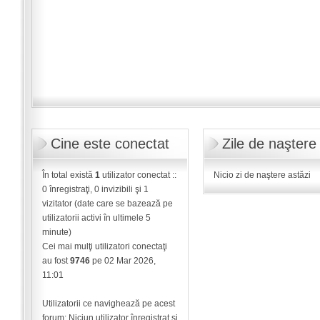
Cine este conectat
Zile de naştere
În total există
1
utilizator conectat ::
Nicio zi de naştere astăzi
0 înregistraţi, 0 invizibili şi 1
vizitator (date care se bazează pe
utilizatorii activi în ultimele 5
minute)
Cei mai mulţi utilizatori conectaţi
au fost
9746
pe 02 Mar 2026,
11:01
Utilizatorii ce navighează pe acest
forum: Niciun utilizator înregistrat şi