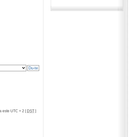
a este UTC + 2 [
DST
]