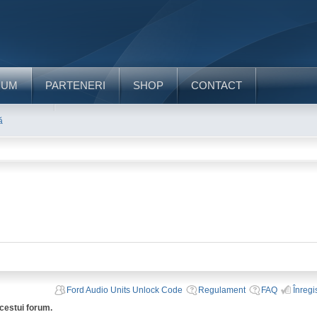
RUM
PARTENERI
SHOP
CONTACT
ă
Ford Audio Units Unlock Code
Regulament
FAQ
Înregi
acestui forum.