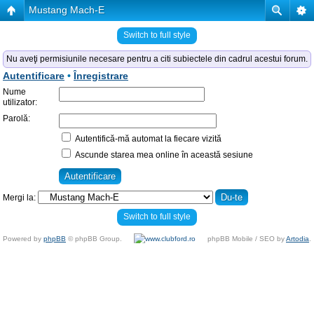
Mustang Mach-E
Switch to full style
Nu aveţi permisiunile necesare pentru a citi subiectele din cadrul acestui forum.
Autentificare
•
Înregistrare
Nume
utilizator:
Parolă:
Autentifică-mă automat la fiecare vizită
Ascunde starea mea online în această sesiune
Mergi la:
Switch to full style
Powered by
phpBB
© phpBB Group.
phpBB Mobile / SEO by
Artodia
.