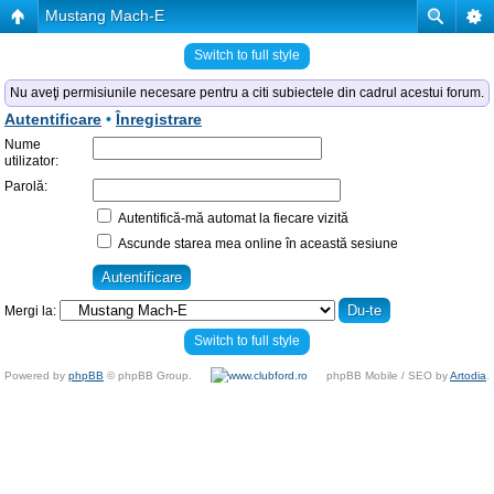
Mustang Mach-E
Switch to full style
Nu aveţi permisiunile necesare pentru a citi subiectele din cadrul acestui forum.
Autentificare
•
Înregistrare
Nume
utilizator:
Parolă:
Autentifică-mă automat la fiecare vizită
Ascunde starea mea online în această sesiune
Mergi la:
Switch to full style
Powered by
phpBB
© phpBB Group.
phpBB Mobile / SEO by
Artodia
.