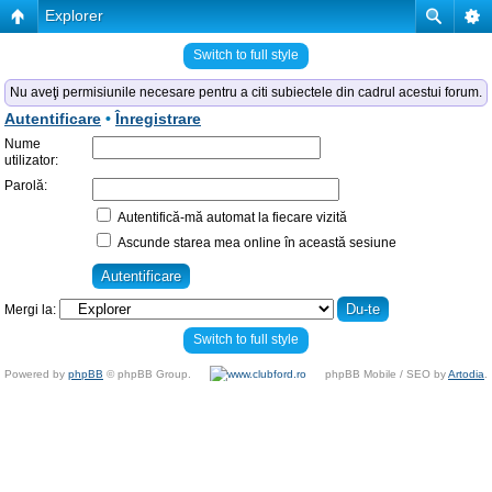
Explorer
Switch to full style
Nu aveţi permisiunile necesare pentru a citi subiectele din cadrul acestui forum.
Autentificare
•
Înregistrare
Nume
utilizator:
Parolă:
Autentifică-mă automat la fiecare vizită
Ascunde starea mea online în această sesiune
Mergi la:
Switch to full style
Powered by
phpBB
© phpBB Group.
phpBB Mobile / SEO by
Artodia
.