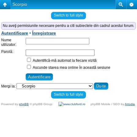
Scorpio
Switch to full style
Nu aveţi permisiunile necesare pentru a citi subiectele din cadrul acestui forum.
Autentificare
•
Înregistrare
Nume
utilizator:
Parolă:
Autentifică-mă automat la fiecare vizită
Ascunde starea mea online în această sesiune
Mergi la:
Switch to full style
Powered by
phpBB
© phpBB Group.
phpBB Mobile / SEO by
Artodia
.