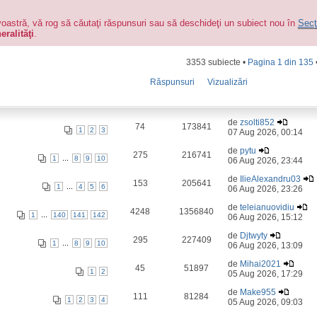
voastră, vă rog să căutaţi răspunsuri sau să deschideţi un subiect nou în
Secţ
eralităţi
.
3353 subiecte •
Pagina
1
din
135
Răspunsuri
Vizualizări
de
zsolti852
74
173841
1
2
3
07 Aug 2026, 00:14
de
pytu
275
216741
...
1
8
9
10
06 Aug 2026, 23:44
de
IlieAlexandru03
153
205641
...
1
4
5
6
06 Aug 2026, 23:26
de
teleianuovidiu
4248
1356840
...
1
140
141
142
06 Aug 2026, 15:12
de
Djtwyty
295
227409
...
1
8
9
10
06 Aug 2026, 13:09
de
Mihai2021
45
51897
1
2
05 Aug 2026, 17:29
de
Make955
111
81284
1
2
3
4
05 Aug 2026, 09:03