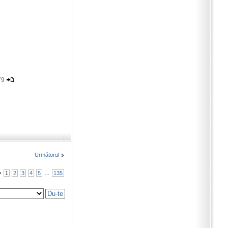
79
Următorul
•
...
1
2
3
4
5
135