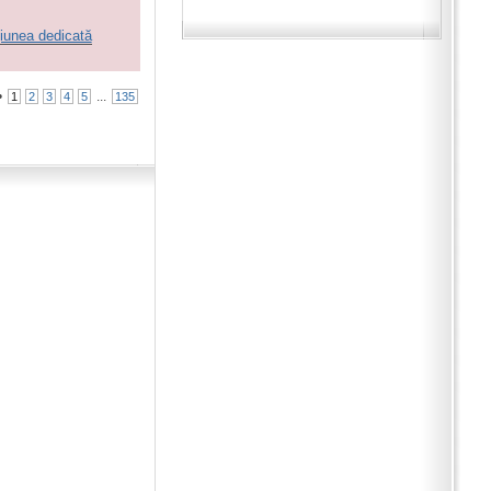
iunea dedicată
•
...
1
2
3
4
5
135