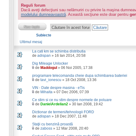
Reguli forum
Dacă aveţi defecţiuni sau nelămuriri cu privire la maşina dumnea
modelului dumneavoastră
. Această secţiune este doar pentru
gen
Subiecte
Ultimul mesaj
La cati km se schimba distributia
de
adispan
» 16 Ian 2014, 20:58
Dig Mileage Unlocker
de
Maddogul
» 06 Noi 2005, 17:38
programare telecomanda cheie dupa schimbarea bateriei
de
tavi_ionescu
» 18 Oct 2008, 13:36
VIN - Date despre masina - eTis
de
Mihaita
» 07 Dec 2006, 07:39
Ce stim si ce nu stim despre normele de poluare
de
DanielArdelian2
» 30 Ian 2008, 19:42
Dictionar de termeni/tehnologii FORD
de
adispan
» 18 Dec 2007, 11:48
Staţii cu benzină proastă
de
zaboss
» 12 Mar 2008, 20:40