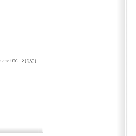
a este UTC + 2 [
DST
]