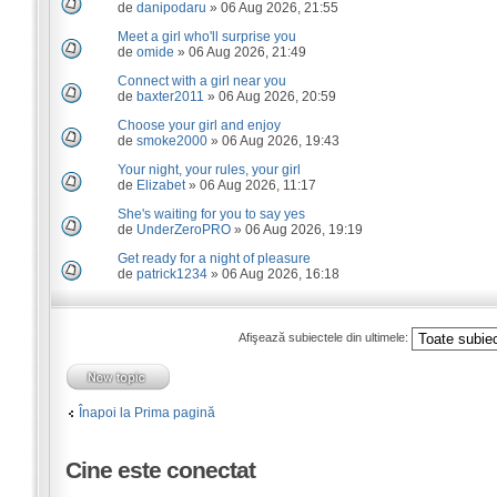
de
danipodaru
» 06 Aug 2026, 21:55
Meet a girl who'll surprise you
de
omide
» 06 Aug 2026, 21:49
Connect with a girl near you
de
baxter2011
» 06 Aug 2026, 20:59
Choose your girl and enjoy
de
smoke2000
» 06 Aug 2026, 19:43
Your night, your rules, your girl
de
Elizabet
» 06 Aug 2026, 11:17
She's waiting for you to say yes
de
UnderZeroPRO
» 06 Aug 2026, 19:19
Get ready for a night of pleasure
de
patrick1234
» 06 Aug 2026, 16:18
Afişează subiectele din ultimele:
Înapoi la Prima pagină
Cine este conectat