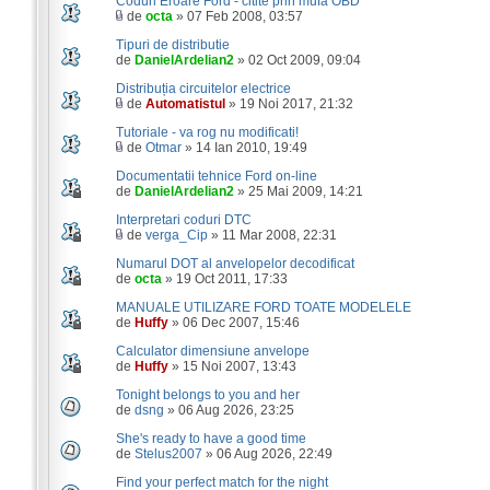
Coduri Eroare Ford - citite prin mufa OBD
de
octa
» 07 Feb 2008, 03:57
Tipuri de distributie
de
DanielArdelian2
» 02 Oct 2009, 09:04
Distribuția circuitelor electrice
de
Automatistul
» 19 Noi 2017, 21:32
Tutoriale - va rog nu modificati!
de
Otmar
» 14 Ian 2010, 19:49
Documentatii tehnice Ford on-line
de
DanielArdelian2
» 25 Mai 2009, 14:21
Interpretari coduri DTC
de
verga_Cip
» 11 Mar 2008, 22:31
Numarul DOT al anvelopelor decodificat
de
octa
» 19 Oct 2011, 17:33
MANUALE UTILIZARE FORD TOATE MODELELE
de
Huffy
» 06 Dec 2007, 15:46
Calculator dimensiune anvelope
de
Huffy
» 15 Noi 2007, 13:43
Tonight belongs to you and her
de
dsng
» 06 Aug 2026, 23:25
She's ready to have a good time
de
Stelus2007
» 06 Aug 2026, 22:49
Find your perfect match for the night