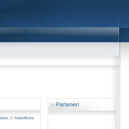
Parteneri
strare
Autentificare