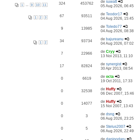
de
suwatt
324
453762
...
1
9
10
11
05 Aug 2026, 06:45
de
Teodor17
67
93511
1
2
3
04 Aug 2026, 15:45
de
Toledo77
9
13985
04 Aug 2026, 08:38
de
bajureanu
34
93734
1
2
04 Aug 2026, 07:02
de
Cryy
7
22966
13 Noi 2013, 11:10
de
synergist
17
82824
30 Apr 2013, 08:54
de
octa
0
6619
19 Oct 2011, 17:33
de
Huffy
0
32538
06 Dec 2007, 15:46
de
Huffy
0
14077
15 Noi 2007, 13:43
de
dsng
0
3
06 Aug 2026, 23:25
de
Stelus2007
0
5
06 Aug 2026, 22:49
de
danipodaru