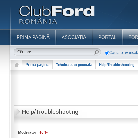
PRIMA PAGINĂ
ASOCIAŢIA
PORTAL
FO
Căutare avansat
Prima pagină
Tehnica auto generală
Help/Troubleshooting
Help/Troubleshooting
Moderator:
Huffy