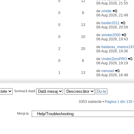
0
12
06 Aug 2026, 21:55
de
omide
0
8
06 Aug 2026, 21:49
de
baxter2011
0
13
06 Aug 2026, 20:59
de
smoke2000
0
10
06 Aug 2026, 19:43
de
badarau_marius19
2
20
06 Aug 2026, 19:36
de
UnderZeroPRO
0
8
06 Aug 2026, 19:19
de
nanuad
1
13
06 Aug 2026, 16:48
Sortează după
3353 subiecte •
Pagina
1
din
135
Mergi la: