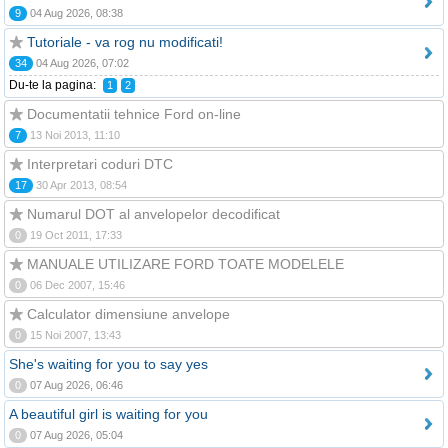
9
04 Aug 2026, 08:38
Tutoriale - va rog nu modificati!
34
04 Aug 2026, 07:02
Du-te la pagina:
1
2
Documentatii tehnice Ford on-line
7
13 Noi 2013, 11:10
Interpretari coduri DTC
17
30 Apr 2013, 08:54
Numarul DOT al anvelopelor decodificat
0
19 Oct 2011, 17:33
MANUALE UTILIZARE FORD TOATE MODELELE
0
06 Dec 2007, 15:46
Calculator dimensiune anvelope
0
15 Noi 2007, 13:43
She's waiting for you to say yes
0
07 Aug 2026, 06:46
A beautiful girl is waiting for you
0
07 Aug 2026, 05:04