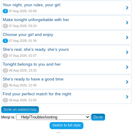
Your night, your rules, your girl
3
07 Aug 2026, 03:58
Make tonight unforgettable with her
0
07 Aug 2026, 03:24
Choose your girl and enjoy
1
07 Aug 2026, 01:39
She's real, she's ready, she's yours
0
07 Aug 2026, 01:07
Tonight belongs to you and her
0
06 Aug 2026, 23:25
She's ready to have a good time
0
06 Aug 2026, 22:49
Find your perfect match for the night
0
06 Aug 2026, 21:55
Scrie un subiect nou
Mergi la:
Switch to full style