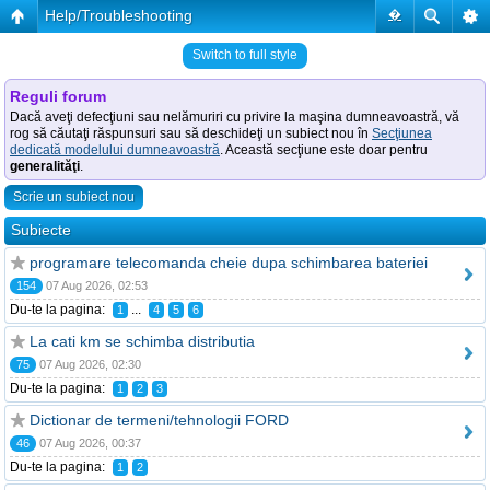
Help/Troubleshooting
�
Switch to full style
Reguli forum
Dacă aveţi defecţiuni sau nelămuriri cu privire la maşina dumneavoastră, vă
rog să căutaţi răspunsuri sau să deschideţi un subiect nou în
Secţiunea
dedicată modelului dumneavoastră
. Această secţiune este doar pentru
generalităţi
.
Scrie un subiect nou
Subiecte
programare telecomanda cheie dupa schimbarea bateriei
154
07 Aug 2026, 02:53
Du-te la pagina:
...
1
4
5
6
La cati km se schimba distributia
75
07 Aug 2026, 02:30
Du-te la pagina:
1
2
3
Dictionar de termeni/tehnologii FORD
46
07 Aug 2026, 00:37
Du-te la pagina:
1
2