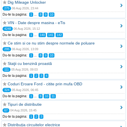
Dig Mileage Unlocker
275
06 Aug 2026, 23:44
Du-te la pagina:
...
1
8
9
10
VIN - Date despre masina - eTis
4248
06 Aug 2026, 15:12
Du-te la pagina:
...
1
140
141
142
Ce stim si ce nu stim despre normele de poluare
295
06 Aug 2026, 13:09
Du-te la pagina:
...
1
8
9
10
Staţii cu benzină proastă
111
05 Aug 2026, 09:03
Du-te la pagina:
1
2
3
4
Coduri Eroare Ford - citite prin mufa OBD
324
05 Aug 2026, 06:45
Du-te la pagina:
...
1
9
10
11
Tipuri de distributie
67
04 Aug 2026, 15:45
Du-te la pagina:
1
2
3
Distribuția circuitelor electrice