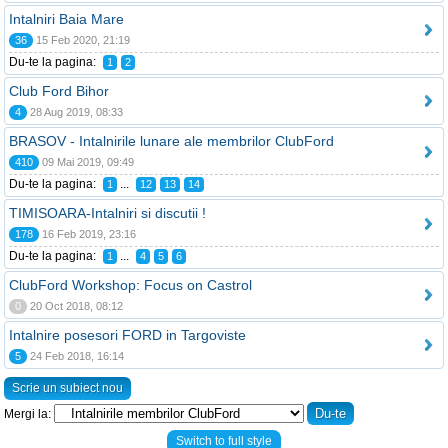
Intalniri Baia Mare
36
15 Feb 2020, 21:19
Du-te la pagina:
1
2
Club Ford Bihor
4
28 Aug 2019, 08:33
BRASOV - Intalnirile lunare ale membrilor ClubFord
410
09 Mai 2019, 09:49
Du-te la pagina:
...
1
12
13
14
TIMISOARA-Intalniri si discutii !
178
16 Feb 2019, 23:16
Du-te la pagina:
...
1
4
5
6
ClubFord Workshop: Focus on Castrol
0
20 Oct 2018, 08:12
Intalnire posesori FORD in Targoviste
5
24 Feb 2018, 16:14
Scrie un subiect nou
Mergi la:
Switch to full style