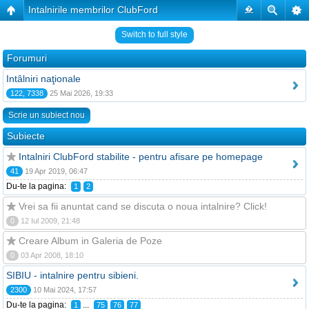
Intalnirile membrilor ClubFord
�
Switch to full style
Forumuri
Intâlniri naţionale
122, 7338
25 Mai 2026, 19:33
Scrie un subiect nou
Subiecte
Intalniri ClubFord stabilite - pentru afisare pe homepage
41
19 Apr 2019, 06:47
Du-te la pagina:
1
2
Vrei sa fii anuntat cand se discuta o noua intalnire? Click!
0
12 Iul 2009, 21:48
Creare Album in Galeria de Poze
0
03 Apr 2008, 18:10
SIBIU - intalnire pentru sibieni.
2300
10 Mai 2024, 17:57
Du-te la pagina:
...
1
75
76
77