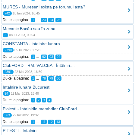
MURES - Mureseni exista pe forumul asta?
742
18 Ian 2024, 10:45
Du-te la pagina:
...
1
23
24
25
Mecanic Bacău sau în zona
3
08 Iul 2023, 09:54
CONSTANTA - intalnire lunara
2790
05 Iul 2023, 17:28
Du-te la pagina:
...
1
92
93
94
ClubFORD - RM. VALCEA - Întâlniri....
2391
22 Mai 2023, 16:50
Du-te la pagina:
...
1
78
79
80
Intalnire lunara Bucuresti
94
11 Mar 2023, 15:40
Du-te la pagina:
1
2
3
4
Ploiesti - Intalnirile membrilor ClubFord
363
22 Iul 2022, 19:32
Du-te la pagina:
...
1
11
12
13
PITESTI - Intalniri