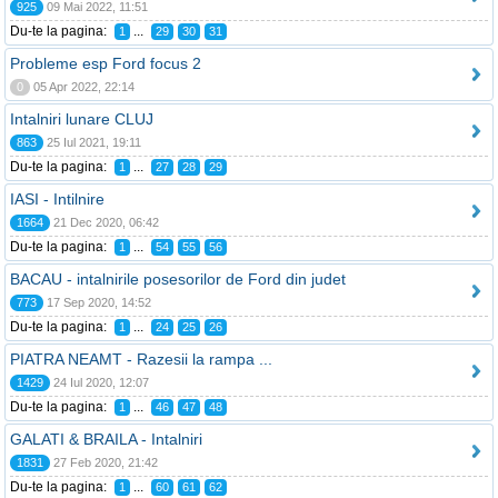
925
09 Mai 2022, 11:51
Du-te la pagina:
...
1
29
30
31
Probleme esp Ford focus 2
0
05 Apr 2022, 22:14
Intalniri lunare CLUJ
863
25 Iul 2021, 19:11
Du-te la pagina:
...
1
27
28
29
IASI - Intilnire
1664
21 Dec 2020, 06:42
Du-te la pagina:
...
1
54
55
56
BACAU - intalnirile posesorilor de Ford din judet
773
17 Sep 2020, 14:52
Du-te la pagina:
...
1
24
25
26
PIATRA NEAMT - Razesii la rampa ...
1429
24 Iul 2020, 12:07
Du-te la pagina:
...
1
46
47
48
GALATI & BRAILA - Intalniri
1831
27 Feb 2020, 21:42
Du-te la pagina:
...
1
60
61
62