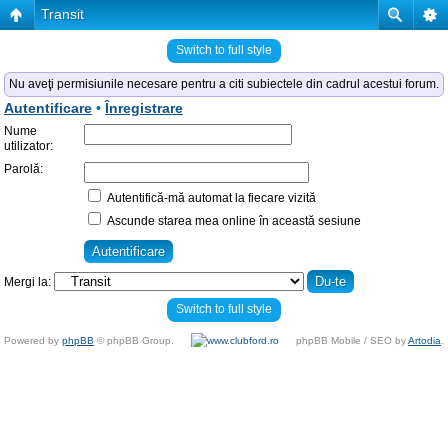
Transit
Switch to full style
Nu aveţi permisiunile necesare pentru a citi subiectele din cadrul acestui forum.
Autentificare
•
Înregistrare
Nume
utilizator:
Parolă:
Autentifică-mă automat la fiecare vizită
Ascunde starea mea online în această sesiune
Mergi la:
Switch to full style
Powered by
phpBB
© phpBB Group.
phpBB Mobile / SEO by
Artodia
.