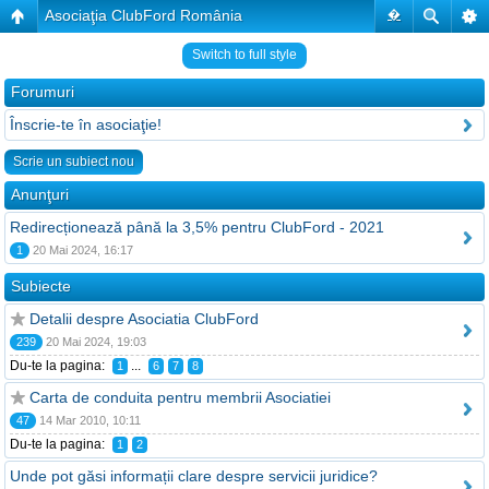
Asociaţia ClubFord România
�
Switch to full style
Forumuri
Înscrie-te în asociaţie!
Scrie un subiect nou
Anunţuri
Redirecționează până la 3,5% pentru ClubFord - 2021
1
20 Mai 2024, 16:17
Subiecte
Detalii despre Asociatia ClubFord
239
20 Mai 2024, 19:03
Du-te la pagina:
...
1
6
7
8
Carta de conduita pentru membrii Asociatiei
47
14 Mar 2010, 10:11
Du-te la pagina:
1
2
Unde pot găsi informații clare despre servicii juridice?