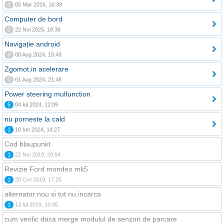
0
05 Mar 2026, 16:39
Computer de bord
0
22 Noi 2025, 18:36
Navigație android
0
08 Aug 2024, 15:48
Zgomot,in acelerare
0
01 Aug 2024, 21:48
Power steering mulfunction
5
04 Iul 2024, 12:09
nu porneste la cald
1
10 Iun 2024, 14:27
Cod blaupunkt
1
22 Noi 2019, 20:54
Revizie Ford mondeo mk5
1
20 Oct 2019, 17:25
alternator nou si tot nu incarca
1
13 Iul 2019, 10:45
cum verific daca merge modulul de senzori de parcare