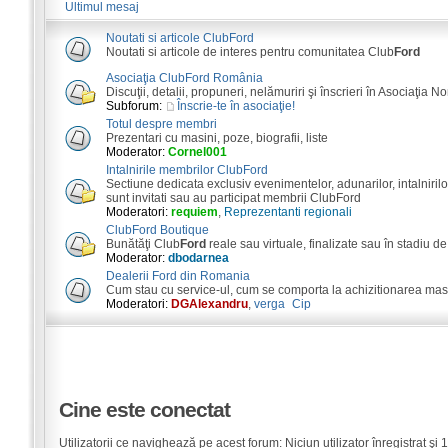
Ultimul mesaj
Noutati si articole ClubFord
Noutati si articole de interes pentru comunitatea Club
Ford
Asociaţia ClubFord România
Discuţii, detalii, propuneri, nelămuriri şi înscrieri în Asociaţia N
Subforum:
Înscrie-te în asociaţie!
Totul despre membri
Prezentari cu masini, poze, biografii, liste
Moderator:
Cornel001
Intalnirile membrilor ClubFord
Sectiune dedicata exclusiv evenimentelor, adunarilor, intalnirilor
sunt invitati sau au participat membrii ClubFord
Moderatori:
requiem
,
Reprezentanti regionali
ClubFord Boutique
Bunătăţi Club
Ford
reale sau virtuale, finalizate sau în stadiu de
Moderator:
dbodarnea
Dealerii Ford din Romania
Cum stau cu service-ul, cum se comporta la achizitionarea masini
Moderatori:
DGAlexandru
,
verga_Cip
Cine este conectat
Utilizatorii ce navighează pe acest forum: Niciun utilizator înregistrat şi 1 