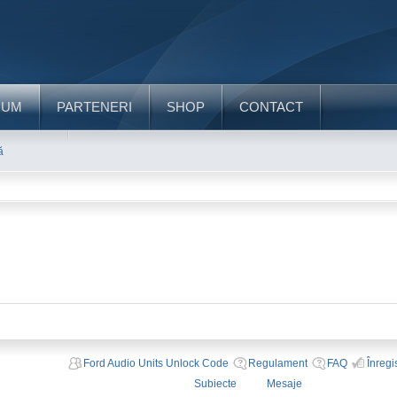
RUM
PARTENERI
SHOP
CONTACT
ă
Ford Audio Units Unlock Code
Regulament
FAQ
Înregi
Subiecte
Mesaje