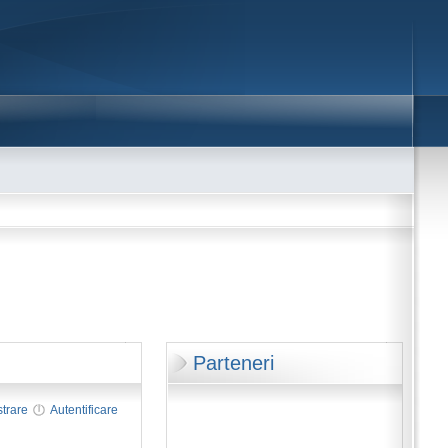
Parteneri
strare
Autentificare