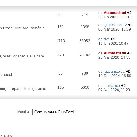
de
Automatistul
26
714
30 Iun 2021, 12:21
de
QuillMaster12
151
1398
on-Profit Club
Ford
România
05 Mar 2026, 16:39
de
dvr
1773
58953
18 Iul 2026, 10:47
de
Automatistul
320
41182
, ocaziilor speciale la care
25 Mai 2026, 19:33
de
razvanstoica
30
989
 proiect
19 Dec 2024, 16:59
de
Timspace
105
5656
i, la reparatiile in garantie
02 Noi 2024, 11:20
Mergi la:
vizitator