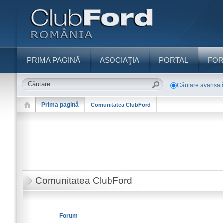
PRIMA PAGINĂ
ASOCIAŢIA
PORTAL
FO
Căutare avansat
Prima pagină
Comunitatea ClubFord
Comunitatea ClubFord
Forum