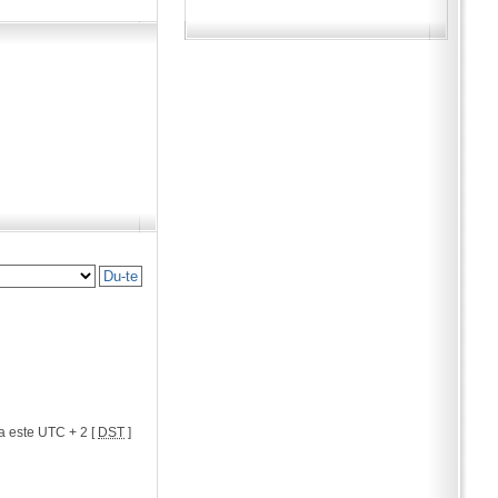
a este UTC + 2 [
DST
]