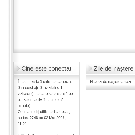
Cine este conectat
Zile de naştere
În total există
1
utilizator conectat ::
Nicio zi de naştere astăzi
0 înregistraţi, 0 invizibili şi 1
vizitator (date care se bazează pe
utilizatorii activi în ultimele 5
minute)
Cei mai mulţi utilizatori conectaţi
au fost
9746
pe 02 Mar 2026,
11:01