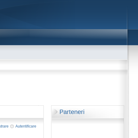
Parteneri
strare
Autentificare