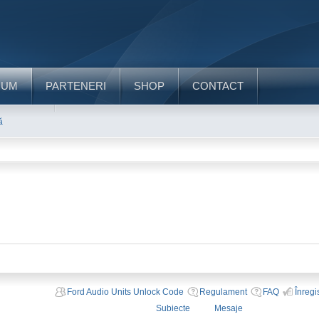
RUM
PARTENERI
SHOP
CONTACT
ă
Ford Audio Units Unlock Code
Regulament
FAQ
Înregi
Subiecte
Mesaje