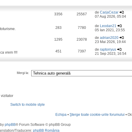
de
CarjaCezar
3356
25567
07 Aug 2026, 05:04
de
Leodan21
283
7780
toturisme.
05 Ian 2021, 23:55
de
adrian2020
1295
23078
23 Mai 2026, 19:44
de
raptorryus
451
7397
a vrem !!!!
21 Sep 2023, 16:54
Mergi la:
vizitator
Switch to mobile style
Echipa
•
Şterge toate cookie-urile forumului
• Or
 by
phpBB
® Forum Software © phpBB Group
anslation/Traducere:
phpBB România