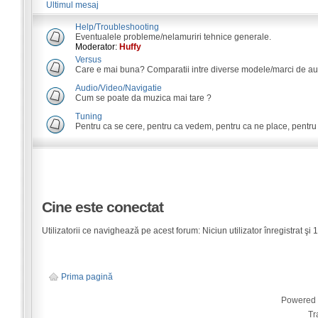
Ultimul mesaj
Help/Troubleshooting
Eventualele probleme/nelamuriri tehnice generale.
Moderator:
Huffy
Versus
Care e mai buna? Comparatii intre diverse modele/marci de au
Audio/Video/Navigatie
Cum se poate da muzica mai tare ?
Tuning
Pentru ca se cere, pentru ca vedem, pentru ca ne place, pentru c
Cine este conectat
Utilizatorii ce navighează pe acest forum: Niciun utilizator înregistrat şi 1 
Prima pagină
Powered
Tr