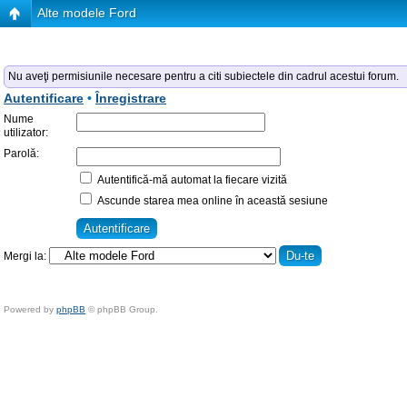
Alte modele Ford
Nu aveţi permisiunile necesare pentru a citi subiectele din cadrul acestui forum.
Autentificare
•
Înregistrare
Nume
utilizator:
Parolă:
Autentifică-mă automat la fiecare vizită
Ascunde starea mea online în această sesiune
Mergi la:
Powered by
phpBB
© phpBB Group.