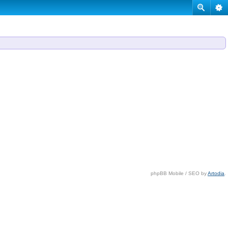
phpBB Mobile / SEO by
Artodia
.