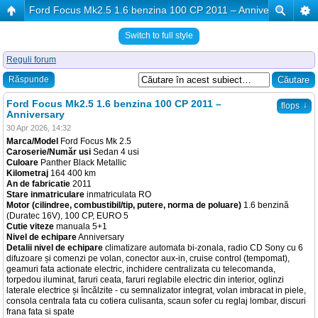
Ford Focus Mk2.5 1.6 benzina 100 CP 2011 – Anniversary
Switch to full style
Reguli forum
Răspunde
Ford Focus Mk2.5 1.6 benzina 100 CP 2011 –
↓
flops
Anniversary
30 Apr 2026, 14:32
Marca/Model
Ford Focus Mk 2.5
Caroserie/Număr usi
Sedan 4 usi
Culoare
Panther Black Metallic
Kilometraj
164 400 km
An de fabricatie
2011
Stare inmatriculare
inmatriculata RO
Motor (cilindree, combustibil/tip, putere, norma de poluare)
1.6 benzină
(Duratec 16V), 100 CP, EURO 5
Cutie viteze
manuala 5+1
Nivel de echipare
Anniversary
Detalii nivel de echipare
climatizare automata bi-zonala, radio CD Sony cu 6
difuzoare și comenzi pe volan, conector aux-in, cruise control (tempomat),
geamuri fata actionate electric, inchidere centralizata cu telecomanda,
torpedou iluminat, faruri ceata, faruri reglabile electric din interior, oglinzi
laterale electrice și încălzite - cu semnalizator integrat, volan imbracat in piele,
consola centrala fata cu cotiera culisanta, scaun sofer cu reglaj lombar, discuri
frana fata si spate