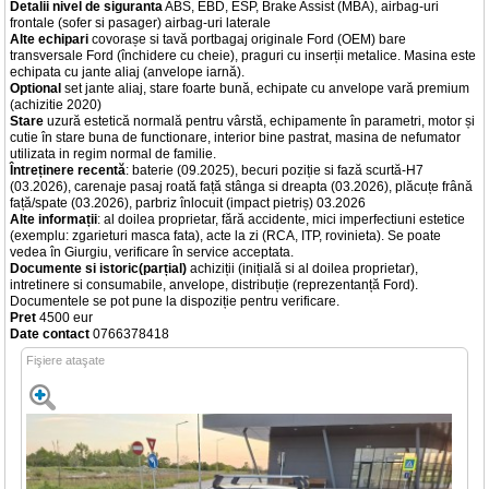
Detalii nivel de siguranta
ABS, EBD, ESP, Brake Assist (MBA), airbag-uri
frontale (sofer si pasager) airbag-uri laterale
Alte echipari
covorașe si tavă portbagaj originale Ford (OEM) bare
transversale Ford (închidere cu cheie), praguri cu inserții metalice. Masina este
echipata cu jante aliaj (anvelope iarnă).
Optional
set jante aliaj, stare foarte bună, echipate cu anvelope vară premium
(achizitie 2020)
Stare
uzură estetică normală pentru vârstă, echipamente în parametri, motor și
cutie în stare buna de functionare, interior bine pastrat, masina de nefumator
utilizata in regim normal de familie.
Întreținere recentă
: baterie (09.2025), becuri poziție si fază scurtă-H7
(03.2026), carenaje pasaj roată față stânga si dreapta (03.2026), plăcuțe frână
față/spate (03.2026), parbriz înlocuit (impact pietriș) 03.2026
Alte informații
: al doilea proprietar, fără accidente, mici imperfectiuni estetice
(exemplu: zgarieturi masca fata), acte la zi (RCA, ITP, rovinieta). Se poate
vedea în Giurgiu, verificare în service acceptata.
Documente si istoric(parțial)
achiziții (inițială si al doilea proprietar),
intretinere si consumabile, anvelope, distribuție (reprezentanță Ford).
Documentele se pot pune la dispoziție pentru verificare.
Pret
4500 eur
Date contact
0766378418
Fişiere ataşate