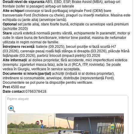
Detalii nivel de siguranta
ABS, EBD, ESP, Brake Assist (MBA), airbag-uri
frontale (sofer si pasager) airbag-uri laterale
Alte echipari
covorașe si tavă portbagaj originale Ford (OEM) bare
transversale Ford (închidere cu cheie), praguri cu inserții metalice. Masina este
echipata cu jante aliaj (anvelope iarnă).
Optional
set jante aliaj, stare foarte bună, echipate cu anvelope vară premium
(achizitie 2020)
Stare
uzură estetică normală pentru vârstă, echipamente în parametri, motor și
cutie în stare buna de functionare, interior bine pastrat, masina de nefumator
utilizata in regim normal de familie.
Întreținere recentă
: baterie (09.2025), becuri poziție si fază scurtă-H7
(03.2026), carenaje pasaj roată față stânga si dreapta (03.2026), plăcuțe frână
față/spate (03.2026), parbriz înlocuit (impact pietriș) 03.2026
Alte informații
: al doilea proprietar, fără accidente, mici imperfectiuni estetice
(exemplu: zgarieturi masca fata), acte la zi (RCA, ITP, rovinieta). Se poate
vedea în Giurgiu, verificare în service acceptata.
Documente si istoric(parțial)
achiziții (inițială si al doilea proprietar),
intretinere si consumabile, anvelope, distribuție (reprezentanță Ford).
Documentele se pot pune la dispoziție pentru verificare.
Pret
4500 eur
Date contact
0766378418
Fişiere ataşate