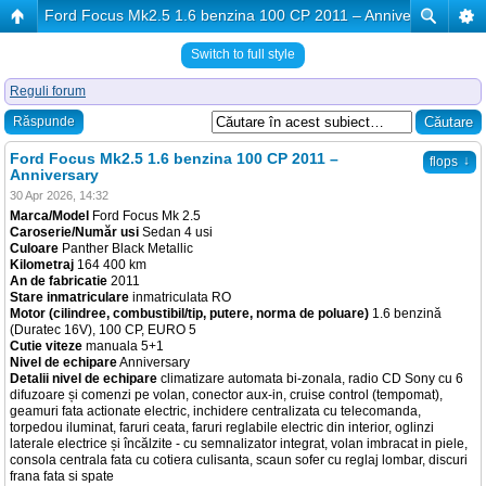
Ford Focus Mk2.5 1.6 benzina 100 CP 2011 – Anniversary
Switch to full style
Reguli forum
Răspunde
Ford Focus Mk2.5 1.6 benzina 100 CP 2011 –
↓
flops
Anniversary
30 Apr 2026, 14:32
Marca/Model
Ford Focus Mk 2.5
Caroserie/Număr usi
Sedan 4 usi
Culoare
Panther Black Metallic
Kilometraj
164 400 km
An de fabricatie
2011
Stare inmatriculare
inmatriculata RO
Motor (cilindree, combustibil/tip, putere, norma de poluare)
1.6 benzină
(Duratec 16V), 100 CP, EURO 5
Cutie viteze
manuala 5+1
Nivel de echipare
Anniversary
Detalii nivel de echipare
climatizare automata bi-zonala, radio CD Sony cu 6
difuzoare și comenzi pe volan, conector aux-in, cruise control (tempomat),
geamuri fata actionate electric, inchidere centralizata cu telecomanda,
torpedou iluminat, faruri ceata, faruri reglabile electric din interior, oglinzi
laterale electrice și încălzite - cu semnalizator integrat, volan imbracat in piele,
consola centrala fata cu cotiera culisanta, scaun sofer cu reglaj lombar, discuri
frana fata si spate