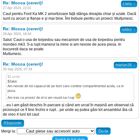
Re: Mocca (cereri)!
↓
Liwiu
27 Apr 2024, 22:01
Caut pentru Ford Ka MK 2 amortizoare față stânga dreapta chiar și uzate. Dacă
sunt cu arcuri și flanșe e și mai bine. Îmi trebuie pentru un proiect. Mulțumesc.
Re: Mocca (cereri)!
↓
iulibiz
28 Apr 2024, 18:04
Salut. Caut o usa de torpedou sau mecanism de usa de torpedou pentru
mondeo mk3. S-a rupt manerul la mine si am nevoie de acea piesa. In
bucuresti daca se poate.
Multumesc.
Re: Mocca (cereri)!
↓
marian36
29 Sep 2025, 07:34
$1 scrie:
$2alut.
Am nevoie de tot capacul de pe bort care contine compartimentul acela, ca in
poza.
Am tras ca prostu' de el si am reusit sa-l rup
.
....eu l-am găsit deschis în parcare și când am urcat în mașină am observat că
piciorușul ce îl tine închis e rupt....pe unde aș putea găsi tot ansamblul ăla că
de vreo 4 luni tot caut
Răspunde
Mergi la:
Switch to full style