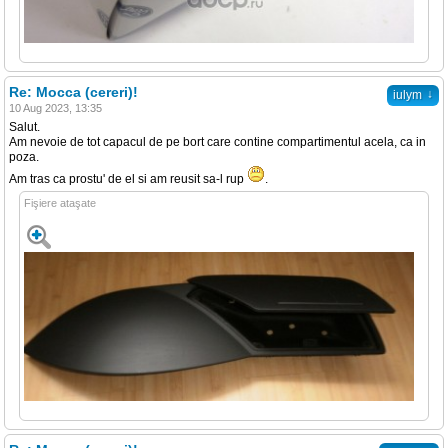
Re: Mocca (cereri)!
↓
iulym
10 Aug 2023, 13:35
Salut.
Am nevoie de tot capacul de pe bort care contine compartimentul acela, ca in
poza.
Am tras ca prostu' de el si am reusit sa-l rup
.
Fişiere ataşate