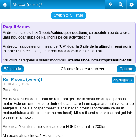
Mocca (cereri)!
�
Switch to full style
Reguli forum
Ai dreptul sa deschizi
1 topic/subiect per sectiune
, cu posibilitatea de a crea
unul nou doar dupa ce l-ai inchis pe cel activ/deschis.
Ai dreptul sa postezi un mesaj de "UP" doar
la 3 zile de la ultimul mesaj scris
in topicul/subiectul tau, indiferent daca acesta e "UP" sau nu.
Structura categoriei a suferit modificari,
atentie unde initiezi topicul/subiectul
!
Răspunde
Re: Mocca (cereri)!
↓
crystygye
03 Iul 2021, 08:36
Buna ziua,
Am nevoie si eu de furtunul de retur antigel - de la vasul de antigel pana la
motor. Este un furtun subtire dintr-o bucata care la un capat are mufa vasului de
antigel si la celalalt capat "pare" taiat si bagat intr-un racord/mufa ce da in
motor/chiuloasa direct - daca nu ma insel). Mi s-a fisurat si tasneste antigel intr-
o veselie la motor.
Are circa 40cm lungime si toti au doar FORD original la 230lei.
Ma poate ajuta cineva? Masina este: