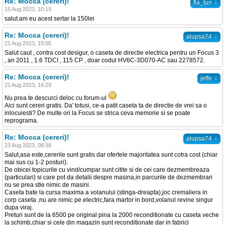
Re: Mocca (cereri)!
↓
fla_tun
15 Aug 2023, 10:19
salut.am eu acest sertar la 150lei
Re: Mocca (cereri)!
↓
alupsa74
21 Aug 2023, 15:05
Salut caut , contra cost desigur, o caseta de directie electrica pentru un Focus 3
, an 2011 , 1.6 TDCI , 115 CP , doar codul HV6C-3D070-AC sau 2278572.
Re: Mocca (cereri)!
↓
jeffe
21 Aug 2023, 16:29
Nu prea te descurci deloc cu forum-ul
Aici sunt cereri gratis. Da' totusi, ce-a patit caseta ta de directie de vrei sa o
inlocuiesti? De multe ori la Focus se strica ceva memorie si se poate
reprograma.
Re: Mocca (cereri)!
↓
alupsa74
23 Aug 2023, 08:39
Salut,asa este,cererile sunt gratis dar ofertele majoritatea sunt cotra cost (chiar
mai sus cu 1-2 posturi).
De obicei topicurile cu vind/cumpar sunt citite si de cei care dezmembreaza
(particulari) si care pot da detalii despre masina,in parcurile de dezmembrari
nu se prea stie nimic de masini.
Caseta bate la cursa maxima a volanului (stinga-dreapta),joc cremaliera in
corp caseta ,nu are nimic pe electric,fara martor in bord,volanul revine singur
dupa viraj.
Preturi sunt de la 6500 pe original pina la 2000 reconditionate cu caseta veche
la schimb,chiar si cele din magazin sunt reconditionate dar in fabrici