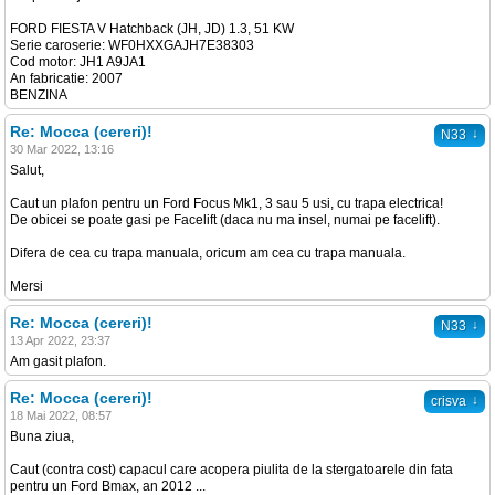
FORD FIESTA V Hatchback (JH, JD) 1.3, 51 KW
Serie caroserie: WF0HXXGAJH7E38303
Cod motor: JH1 A9JA1
An fabricatie: 2007
BENZINA
Re: Mocca (cereri)!
↓
N33
30 Mar 2022, 13:16
Salut,
Caut un plafon pentru un Ford Focus Mk1, 3 sau 5 usi, cu trapa electrica!
De obicei se poate gasi pe Facelift (daca nu ma insel, numai pe facelift).
Difera de cea cu trapa manuala, oricum am cea cu trapa manuala.
Mersi
Re: Mocca (cereri)!
↓
N33
13 Apr 2022, 23:37
Am gasit plafon.
Re: Mocca (cereri)!
↓
crisva
18 Mai 2022, 08:57
Buna ziua,
Caut (contra cost) capacul care acopera piulita de la stergatoarele din fata
pentru un Ford Bmax, an 2012 ...