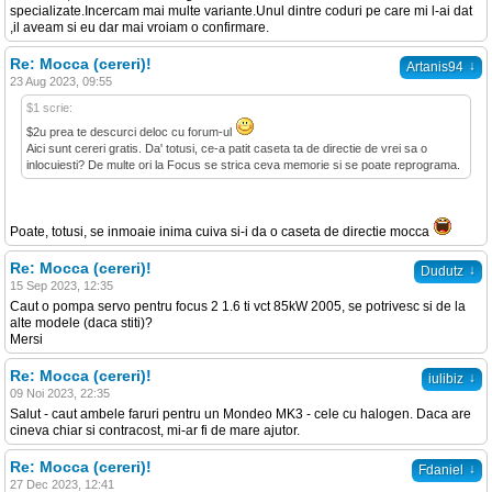
specializate.Incercam mai multe variante.Unul dintre coduri pe care mi l-ai dat
,il aveam si eu dar mai vroiam o confirmare.
Re: Mocca (cereri)!
↓
Artanis94
23 Aug 2023, 09:55
$1 scrie:
$2u prea te descurci deloc cu forum-ul
Aici sunt cereri gratis. Da' totusi, ce-a patit caseta ta de directie de vrei sa o
inlocuiesti? De multe ori la Focus se strica ceva memorie si se poate reprograma.
Poate, totusi, se inmoaie inima cuiva si-i da o caseta de directie mocca
Re: Mocca (cereri)!
↓
Dudutz
15 Sep 2023, 12:35
Caut o pompa servo pentru focus 2 1.6 ti vct 85kW 2005, se potrivesc si de la
alte modele (daca stiti)?
Mersi
Re: Mocca (cereri)!
↓
iulibiz
09 Noi 2023, 22:35
Salut - caut ambele faruri pentru un Mondeo MK3 - cele cu halogen. Daca are
cineva chiar si contracost, mi-ar fi de mare ajutor.
Re: Mocca (cereri)!
↓
Fdaniel
27 Dec 2023, 12:41