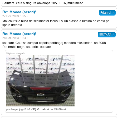
Salutare, caut o singura anvelopa 205 55 16, multumesc
Re: Mocca (cereri)!
↓
Fdaniel
27 Dec 2023, 13:55
Mai caut si o nuca de schimbator focus 2 si un plastic la lumina de ceata pe
spate dreapta
Re: Mocca (cereri)!
↓
987MAT
28 Dec 2023, 19:49
salutare. Caut sa cumpar capota portbagaj mondeo mk4 sedan. an 2008 .
Preferabil negru sau orice culoare
Fişiere ataşate
portbagaj.jpg (8.46 KiB) Vizualizat de 45486 ori