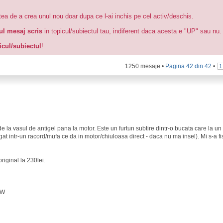
atea de a crea unul nou doar dupa ce l-ai inchis pe cel activ/deschis.
mul mesaj scris
in topicul/subiectul tau, indiferent daca acesta e "UP" sau nu.
picul/subiectul
!
1250 mesaje •
Pagina
42
din
42
•
1
de la vasul de antigel pana la motor. Este un furtun subtire dintr-o bucata care la u
bagat intr-un racord/mufa ce da in motor/chiuloasa direct - daca nu ma insel). Mi s-a fi
riginal la 230lei.
KW