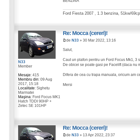
BENZINA
Ford Fiesta 2007 , 1.3 benzina, 51kw/69cp,
Re: Mocca (cereri)!
de
N33
» 30 Mar 2022, 13:16
Salut,
Caut un plafon pentru un Ford Focus Mk1, 3 sa
N33
De obicei se poate gasi pe Facelift (daca nu m
Member
Difera de cea cu trapa manuala, oricum am c
Mesaje:
415
Membru din:
09 Aug
2017, 15:18
Mersi
Localitate:
Sighetu
Marmatei
Maşina:
Ford Focus MK1
Hatch TDDI 90HP +
Zetec SE 101HP
Re: Mocca (cereri)!
de
N33
» 13 Apr 2022, 23:37