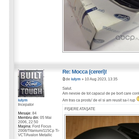
Re: Mocca (cereri)!
de
iulym
» 10 Aug 2023, 13:35
Salut.
Am nevoie de tot capacul de pe bort care con
Am tras ca prostu' de el si am reusit sa-l rup
iulym
Incepator
FIŞIERE ATAŞATE
Mesaje:
84
Membru din:
05 Mai
2006, 22:50
Maşina:
Ford Focus
2008/Titanium/115Cp Ti-
VCT/Avalon Metallic