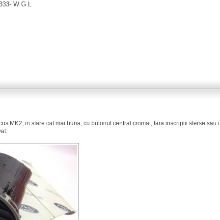
-333- W G L
ocus MK2, in stare cat mai buna, cu butonul central cromat, fara inscriptii sterse sau
at.