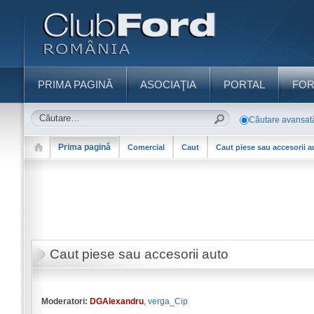
PRIMA PAGINĂ
ASOCIAŢIA
PORTAL
FO
Căutare avansat
Prima pagină
Comercial
Caut
Caut piese sau accesorii a
Caut piese sau accesorii auto
Moderatori:
DGAlexandru
,
verga_Cip