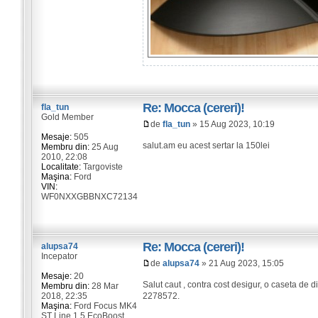
Re: Mocca (cereri)!
fla_tun
Gold Member
de
fla_tun
» 15 Aug 2023, 10:19
Mesaje:
505
salut.am eu acest sertar la 150lei
Membru din:
25 Aug
2010, 22:08
Localitate:
Targoviste
Maşina:
Ford
VIN:
WF0NXXGBBNXC72134
Re: Mocca (cereri)!
alupsa74
Incepator
de
alupsa74
» 21 Aug 2023, 15:05
Mesaje:
20
Salut caut , contra cost desigur, o caseta de
Membru din:
28 Mar
2018, 22:35
2278572.
Maşina:
Ford Focus MK4
ST Line 1.5 EcoBoost