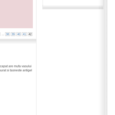
...
38
39
40
41
42
n capat are mufa vasului
surat si tasneste antigel