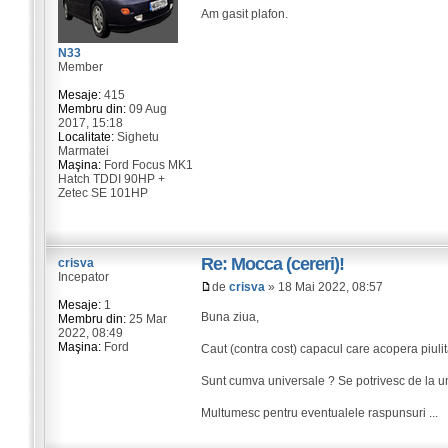
Am gasit plafon.
N33
Member
Mesaje:
415
Membru din:
09 Aug
2017, 15:18
Localitate:
Sighetu
Marmatei
Maşina:
Ford Focus MK1
Hatch TDDI 90HP +
Zetec SE 101HP
Re: Mocca (cereri)!
crisva
Incepator
de
crisva
» 18 Mai 2022, 08:57
Mesaje:
1
Buna ziua,
Membru din:
25 Mar
2022, 08:49
Maşina:
Ford
Caut (contra cost) capacul care acopera piulit
Sunt cumva universale ? Se potrivesc de la un
Multumesc pentru eventualele raspunsuri ...