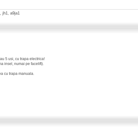
 jh1, a9ja1
u 5 usi, cu trapa electrica!
a insel, numai pe facelift).
ea cu trapa manuala.