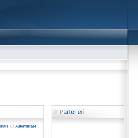
Parteneri
strare
Autentificare