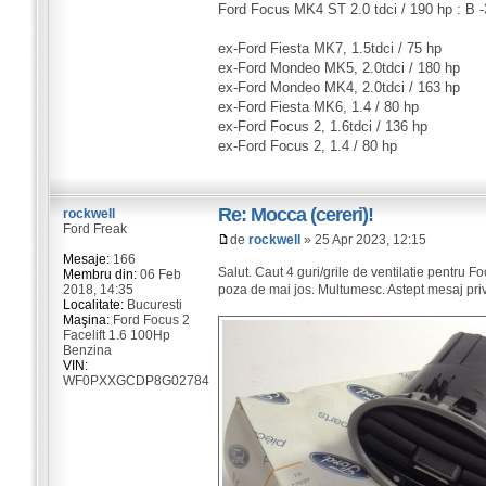
Ford Focus MK4 ST 2.0 tdci / 190 hp : B 
ex-Ford Fiesta MK7, 1.5tdci / 75 hp
ex-Ford Mondeo MK5, 2.0tdci / 180 hp
ex-Ford Mondeo MK4, 2.0tdci / 163 hp
ex-Ford Fiesta MK6, 1.4 / 80 hp
ex-Ford Focus 2, 1.6tdci / 136 hp
ex-Ford Focus 2, 1.4 / 80 hp
Re: Mocca (cereri)!
rockwell
Ford Freak
de
rockwell
» 25 Apr 2023, 12:15
Mesaje:
166
Salut. Caut 4 guri/grile de ventilatie pentru F
Membru din:
06 Feb
2018, 14:35
poza de mai jos. Multumesc. Astept mesaj priv
Localitate:
Bucuresti
Maşina:
Ford Focus 2
Facelift 1.6 100Hp
Benzina
VIN:
WF0PXXGCDP8G02784