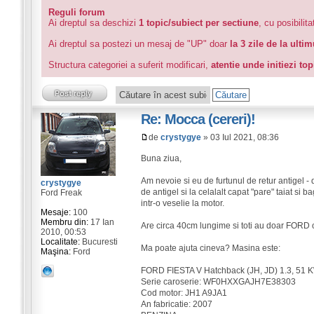
Reguli forum
Ai dreptul sa deschizi
1 topic/subiect per sectiune
, cu posibilit
Ai dreptul sa postezi un mesaj de "UP" doar
la 3 zile de la ulti
Structura categoriei a suferit modificari,
atentie unde initiezi to
Re: Mocca (cereri)!
de
crystygye
» 03 Iul 2021, 08:36
Buna ziua,
Am nevoie si eu de furtunul de retur antigel - 
crystygye
de antigel si la celalalt capat "pare" taiat si 
Ford Freak
intr-o veselie la motor.
Mesaje:
100
Membru din:
17 Ian
Are circa 40cm lungime si toti au doar FORD o
2010, 00:53
Localitate:
Bucuresti
Ma poate ajuta cineva? Masina este:
Maşina:
Ford
FORD FIESTA V Hatchback (JH, JD) 1.3, 51 
Serie caroserie: WF0HXXGAJH7E38303
Cod motor: JH1 A9JA1
An fabricatie: 2007