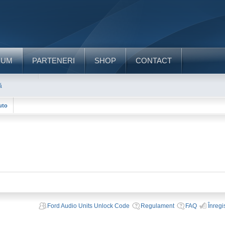
RUM
PARTENERI
SHOP
CONTACT
ă
uto
Ford Audio Units Unlock Code
Regulament
FAQ
Înregi