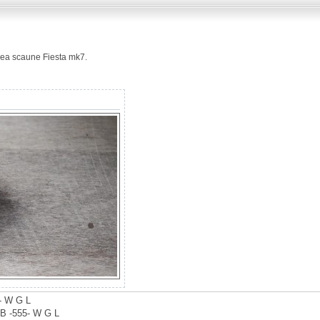
rea scaune Fiesta mk7.
7- W G L
 B -555- W G L