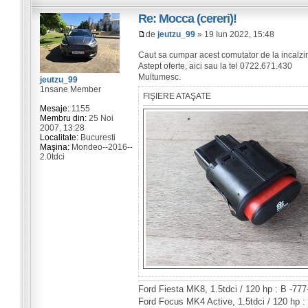
Re: Mocca (cereri)!
de
jeutzu_99
» 19 Iun 2022, 15:48
Caut sa cumpar acest comutator de la incalzi
Astept oferte, aici sau la tel 0722.671.430
Multumesc.
jeutzu_99
1nsane Member
FIŞIERE ATAŞATE
Mesaje:
1155
Membru din:
25 Noi
2007, 13:28
Localitate:
Bucuresti
Maşina:
Mondeo--2016--
2.0tdci
Ford Fiesta MK8, 1.5tdci / 120 hp : B -77
Ford Focus MK4 Active, 1.5tdci / 120 hp :