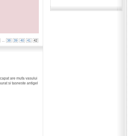
...
38
39
40
41
42
n capat are mufa vasului
surat si tasneste antigel