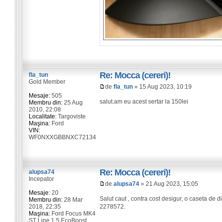
Re: Mocca (cereri)!
fla_tun
Gold Member
de
fla_tun
» 15 Aug 2023, 10:19
Mesaje:
505
salut.am eu acest sertar la 150lei
Membru din:
25 Aug
2010, 22:08
Localitate:
Targoviste
Maşina:
Ford
VIN:
WF0NXXGBBNXC72134
Re: Mocca (cereri)!
alupsa74
Incepator
de
alupsa74
» 21 Aug 2023, 15:05
Mesaje:
20
Salut caut , contra cost desigur, o caseta de
Membru din:
28 Mar
2018, 22:35
2278572.
Maşina:
Ford Focus MK4
ST Line 1.5 EcoBoost