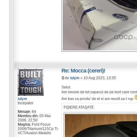
Re: Mocca (cereri)!
de
iulym
» 10 Aug 2023, 13:35
Salut.
Am nevoie de tot capacul de pe bort care con
Am tras ca prostu' de el si am reusit sa-l rup
iulym
Incepator
FIŞIERE ATAŞATE
Mesaje:
84
Membru din:
05 Mai
2006, 22:50
Maşina:
Ford Focus
2008/Titanium/115Cp Ti-
VCT/Avalon Metallic