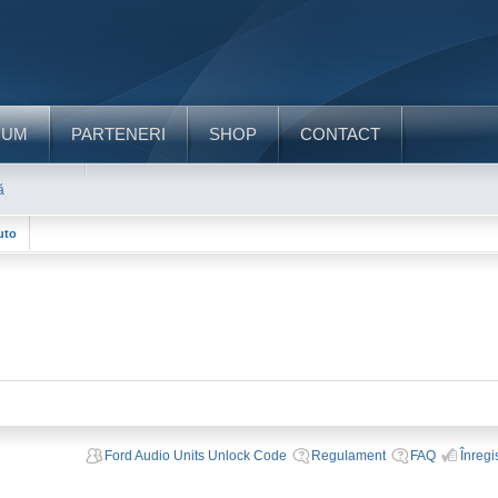
RUM
PARTENERI
SHOP
CONTACT
ă
uto
Ford Audio Units Unlock Code
Regulament
FAQ
Înregi