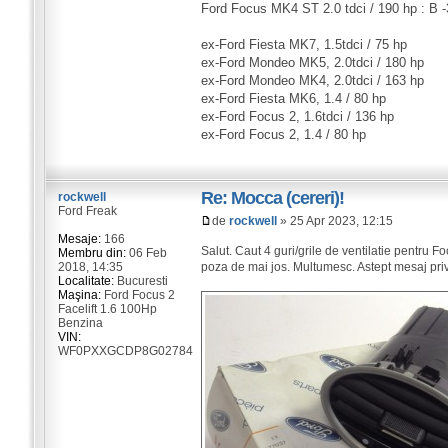
Ford Focus MK4 ST 2.0 tdci / 190 hp : B 
ex-Ford Fiesta MK7, 1.5tdci / 75 hp
ex-Ford Mondeo MK5, 2.0tdci / 180 hp
ex-Ford Mondeo MK4, 2.0tdci / 163 hp
ex-Ford Fiesta MK6, 1.4 / 80 hp
ex-Ford Focus 2, 1.6tdci / 136 hp
ex-Ford Focus 2, 1.4 / 80 hp
Re: Mocca (cereri)!
rockwell
Ford Freak
de
rockwell
» 25 Apr 2023, 12:15
Mesaje:
166
Salut. Caut 4 guri/grile de ventilatie pentru F
Membru din:
06 Feb
2018, 14:35
poza de mai jos. Multumesc. Astept mesaj priv
Localitate:
Bucuresti
Maşina:
Ford Focus 2
Facelift 1.6 100Hp
Benzina
VIN:
WF0PXXGCDP8G02784