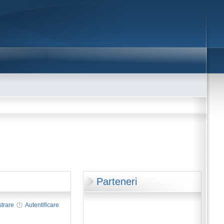
Parteneri
strare
Autentificare