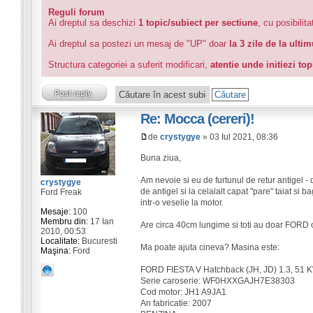
Reguli forum
Ai dreptul sa deschizi
1 topic/subiect per sectiune
, cu posibilit
Ai dreptul sa postezi un mesaj de "UP" doar
la 3 zile de la ulti
Structura categoriei a suferit modificari,
atentie unde initiezi to
Re: Mocca (cereri)!
de
crystygye
» 03 Iul 2021, 08:36
Buna ziua,
Am nevoie si eu de furtunul de retur antigel - 
crystygye
de antigel si la celalalt capat "pare" taiat si 
Ford Freak
intr-o veselie la motor.
Mesaje:
100
Membru din:
17 Ian
Are circa 40cm lungime si toti au doar FORD o
2010, 00:53
Localitate:
Bucuresti
Ma poate ajuta cineva? Masina este:
Maşina:
Ford
FORD FIESTA V Hatchback (JH, JD) 1.3, 51 
Serie caroserie: WF0HXXGAJH7E38303
Cod motor: JH1 A9JA1
An fabricatie: 2007