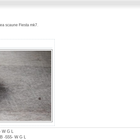
rea scaune Fiesta mk7.
7- W G L
 B -555- W G L