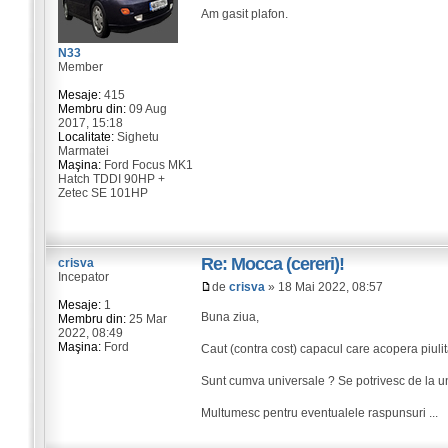
Am gasit plafon.
N33
Member
Mesaje:
415
Membru din:
09 Aug
2017, 15:18
Localitate:
Sighetu
Marmatei
Maşina:
Ford Focus MK1
Hatch TDDI 90HP +
Zetec SE 101HP
Re: Mocca (cereri)!
crisva
Incepator
de
crisva
» 18 Mai 2022, 08:57
Mesaje:
1
Buna ziua,
Membru din:
25 Mar
2022, 08:49
Maşina:
Ford
Caut (contra cost) capacul care acopera piulit
Sunt cumva universale ? Se potrivesc de la un
Multumesc pentru eventualele raspunsuri ...