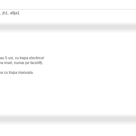
 jh1, a9ja1
u 5 usi, cu trapa electrica!
a insel, numai pe facelift).
ea cu trapa manuala.