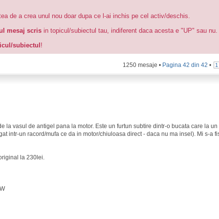
atea de a crea unul nou doar dupa ce l-ai inchis pe cel activ/deschis.
mul mesaj scris
in topicul/subiectul tau, indiferent daca acesta e "UP" sau nu.
picul/subiectul
!
1250 mesaje •
Pagina
42
din
42
•
1
de la vasul de antigel pana la motor. Este un furtun subtire dintr-o bucata care la u
bagat intr-un racord/mufa ce da in motor/chiuloasa direct - daca nu ma insel). Mi s-a fi
riginal la 230lei.
KW