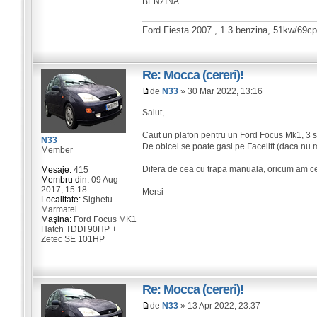
BENZINA
Ford Fiesta 2007 , 1.3 benzina, 51kw/69cp,
Re: Mocca (cereri)!
de
N33
» 30 Mar 2022, 13:16
Salut,
Caut un plafon pentru un Ford Focus Mk1, 3 sa
N33
De obicei se poate gasi pe Facelift (daca nu m
Member
Difera de cea cu trapa manuala, oricum am c
Mesaje:
415
Membru din:
09 Aug
2017, 15:18
Mersi
Localitate:
Sighetu
Marmatei
Maşina:
Ford Focus MK1
Hatch TDDI 90HP +
Zetec SE 101HP
Re: Mocca (cereri)!
de
N33
» 13 Apr 2022, 23:37