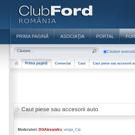
PRIMA PAGINĂ
ASOCIAŢIA
PORTAL
FO
Căutare avansat
Prima pagină
Comercial
Caut
Caut piese sau accesorii a
Caut piese sau accesorii auto
Moderatori:
DGAlexandru
,
verga_Cip