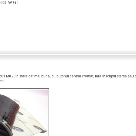
-333- W G L
ocus MK2, in stare cat mai buna, cu butonul central cromat, fara inscriptii sterse sau
at.