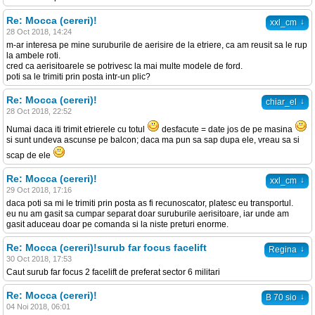
Re: Mocca (cereri)!
↓
xxl_cm
28 Oct 2018, 14:24
m-ar interesa pe mine suruburile de aerisire de la etriere, ca am reusit sa le rup
la ambele roti.
cred ca aerisitoarele se potrivesc la mai multe modele de ford.
poti sa le trimiti prin posta intr-un plic?
Re: Mocca (cereri)!
↓
chiar_el
28 Oct 2018, 22:52
Numai daca iti trimit etrierele cu totul
desfacute = date jos de pe masina
si sunt undeva ascunse pe balcon; daca ma pun sa sap dupa ele, vreau sa si
scap de ele
Re: Mocca (cereri)!
↓
xxl_cm
29 Oct 2018, 17:16
daca poti sa mi le trimiti prin posta as fi recunoscator, platesc eu transportul.
eu nu am gasit sa cumpar separat doar suruburile aerisitoare, iar unde am
gasit aduceau doar pe comanda si la niste preturi enorme.
Re: Mocca (cereri)!surub far focus facelift
↓
Regina
30 Oct 2018, 17:53
Caut surub far focus 2 facelift de preferat sector 6 militari
Re: Mocca (cereri)!
↓
B 70 sio
04 Noi 2018, 06:01