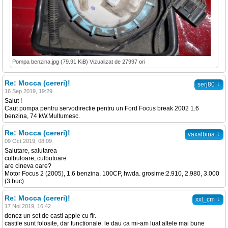
Pompa benzina.jpg (79.91 KiB) Vizualizat de 27997 ori
Re: Mocca (cereri)!
↓
serj80
16 Sep 2019, 19:29
Salut !
Caut pompa pentru servodirectie pentru un Ford Focus break 2002 1.6
benzina, 74 kW.Multumesc.
Re: Mocca (cereri)!
↓
vaxalbina
09 Oct 2019, 08:09
Salutare, salutarea
culbutoare, culbutoare
are cineva oare?
Motor Focus 2 (2005), 1.6 benzina, 100CP, hwda. grosime:2.910, 2.980, 3.000
(3 buc)
Re: Mocca (cereri)!
↓
xxl_cm
17 Noi 2019, 16:42
donez un set de casti apple cu fir.
castile sunt folosite, dar functionale. le dau ca mi-am luat altele mai bune