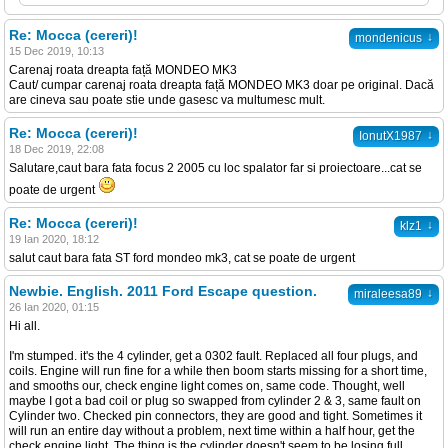
Re: Mocca (cereri)!
↓
mondenicus
15 Dec 2019, 10:13
Carenaj roata dreapta față MONDEO MK3
Caut/ cumpar carenaj roata dreapta față MONDEO MK3 doar pe original. Dacă
are cineva sau poate stie unde gasesc va multumesc mult.
Re: Mocca (cereri)!
↓
IonutX1987
18 Dec 2019, 22:08
Salutare,caut bara fata focus 2 2005 cu loc spalator far si proiectoare...cat se
poate de urgent
Re: Mocca (cereri)!
↓
klz1
19 Ian 2020, 18:12
salut caut bara fata ST ford mondeo mk3, cat se poate de urgent
Newbie. English. 2011 Ford Escape question.
↓
miraleesa89
26 Ian 2020, 01:15
Hi all.
I'm stumped. it's the 4 cylinder, get a 0302 fault. Replaced all four plugs, and
coils. Engine will run fine for a while then boom starts missing for a short time,
and smooths our, check engine light comes on, same code. Thought, well
maybe I got a bad coil or plug so swapped from cylinder 2 & 3, same fault on
Cylinder two. Checked pin connectors, they are good and tight. Sometimes it
will run an entire day without a problem, next time within a half hour, get the
check engine light. The thing is the cylinder doesn't seem to be losing full