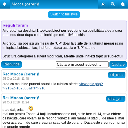
Mocca (cereri)!
�
Switch to full style
Reguli forum
Ai dreptul sa deschizi
1 topic/subiect per sectiune
, cu posibilitatea de a crea
unul nou doar dupa ce l-ai inchis pe cel activ/deschis.
Ai dreptul sa postezi un mesaj de "UP" doar
la 3 zile de la ultimul mesaj scris
in topicul/subiectul tau, indiferent daca acesta e "UP" sau nu.
Structura categoriei a suferit modificari,
atentie unde initiezi topicul/subiectul
!
Răspunde
Re: Mocca (cereri)!
↓
xxl_cm
25 Oct 2018, 11:48
cred ca mai bine puneai anuntul la rubrica oferte:
viewtopic.php?
f=213&t=102505&start=210
Re: Mocca (cereri)!
↓
chiar_el
28 Oct 2018, 11:24
s-au dat, oricum
mai am pentru Escort: 4 bujii incadenscente noi, niste becuri H4, ceva etriere
desfacute, care voiam sa le reconditionez si am ramas la stadiul de idee si mai
ceva acareturi, de care vreau sa scap cat de curand. Daca este vreun doritor sa
se anunte repede