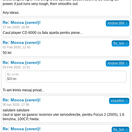
power, it just runs very rough, then smooths out.
Any ideas.
Re: Mocca (cereri)!
↓
Andrei BM
27 Ian 2020, 18:58
Caut player CD 6000 cu fata sparta pentru piese...
Re: Mocca (cereri)!
↓
fla_tun
02 Feb 2020, 12:43
50.lei
Re: Mocca (cereri)!
↓
Andrei BM
03 Feb 2020, 11:51
$1 scrie:
$20.lei
Ti-am trimis mesaj privat...
Re: Mocca (cereri)!
↓
vaxalbin
30 Iun 2020, 17:36
salutare salutare
caut si sper sa gasesc rezervor ulei servodirectie, pentru Focus 2 (2005), 1.6
benzina, 100CP, hwda.
Re: Mocca (cereri)!
↓
fla_tun