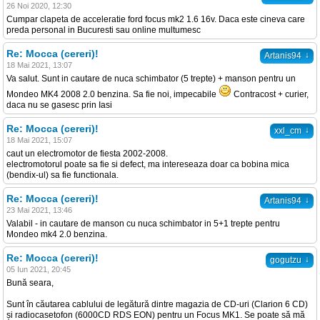
26 Noi 2020, 12:30
Cumpar clapeta de acceleratie ford focus mk2 1.6 16v. Daca este cineva care
preda personal in Bucuresti sau online multumesc
Re: Mocca (cereri)!
↓
Artanis94
18 Mai 2021, 13:07
Va salut. Sunt in cautare de nuca schimbator (5 trepte) + manson pentru un
Mondeo MK4 2008 2.0 benzina. Sa fie noi, impecabile
Contracost + curier,
daca nu se gasesc prin Iasi
Re: Mocca (cereri)!
↓
xxl_cm
18 Mai 2021, 15:07
caut un electromotor de fiesta 2002-2008.
electromotorul poate sa fie si defect, ma intereseaza doar ca bobina mica
(bendix-ul) sa fie functionala.
Re: Mocca (cereri)!
↓
Artanis94
23 Mai 2021, 13:46
Valabil - in cautare de manson cu nuca schimbator in 5+1 trepte pentru
Mondeo mk4 2.0 benzina.
Re: Mocca (cereri)!
↓
gogutzu
05 Iun 2021, 20:45
Bună seara,
Sunt în căutarea cablului de legătură dintre magazia de CD-uri (Clarion 6 CD)
și radiocasetofon (6000CD RDS EON) pentru un Focus MK1. Se poate să mă