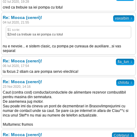
02 Iul 2020, 19:28
cred ca trebuie sa iei pompa cu totul
Re: Mocca (cereri)!
↓
vaxalbin
04 Iul 2020, 21:55
$1 scrie:
$2red ca trebuie sa iei pompa cu totul
nu e nevoie... e sistem clasic, cu pompa pe cureaua de auxiliare...si vas
separat
Re: Mocca (cereri)!
↓
fla_tun
06 Iul 2020, 17:54
la focus 2 stiam ca are pompa servo electrica!
Re: Mocca (cereri)!
↓
chilotu
23 Noi 2020, 14:16
Caut (contra cost) conducta/conductele de alimentare rezervor combustibil
pentru masina din semnatura.
De asemenea jug motor.
Sau poate imi da cineva un pont de dezmembrari in Brasov/imprejurimi cu
numar de contact unde sa caut. Se pare ca pe internet in afara de Clau**c si
inca unul Stef*n nu mai au numere de telefon actualizate.
Multumesc frumos
Re: Mocca (cereri)!
↓
Cofetarul