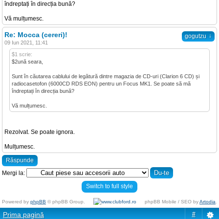
îndreptați în direcția bună?
Vă mulțumesc.
Re: Mocca (cereri)!
↓
gogutzu
09 Iun 2021, 11:41
$1 scrie:
$2ună seara,
Sunt în căutarea cablului de legătură dintre magazia de CD-uri (Clarion 6 CD) și
radiocasetofon (6000CD RDS EON) pentru un Focus MK1. Se poate să mă
îndreptați în direcția bună?
Vă mulțumesc.
Rezolvat. Se poate ignora.
Mulțumesc.
Răspunde
Mergi la:
Switch to full style
Powered by
phpBB
© phpBB Group.
phpBB Mobile / SEO by
Artodia
.
Prima pagină
#