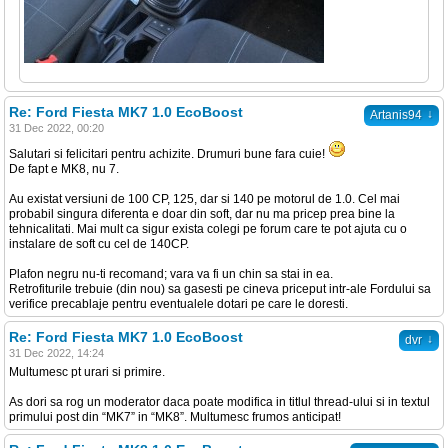
Re: Ford Fiesta MK7 1.0 EcoBoost
↓
Artanis94
31 Dec 2022, 00:20
Salutari si felicitari pentru achizite. Drumuri bune fara cuie!
De fapt e MK8, nu 7.
Au existat versiuni de 100 CP, 125, dar si 140 pe motorul de 1.0. Cel mai
probabil singura diferenta e doar din soft, dar nu ma pricep prea bine la
tehnicalitati. Mai mult ca sigur exista colegi pe forum care te pot ajuta cu o
instalare de soft cu cel de 140CP.
Plafon negru nu-ti recomand; vara va fi un chin sa stai in ea.
Retrofiturile trebuie (din nou) sa gasesti pe cineva priceput intr-ale Fordului sa
verifice precablaje pentru eventualele dotari pe care le doresti.
Re: Ford Fiesta MK7 1.0 EcoBoost
↓
dvr
31 Dec 2022, 14:24
Multumesc pt urari si primire.
As dori sa rog un moderator daca poate modifica in titlul thread-ului si in textul
primului post din “MK7” in “MK8”. Multumesc frumos anticipat!