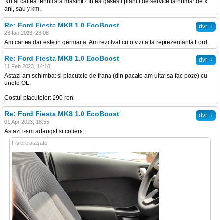
Nu ai cartea tehnica a masinii? In ea gasesti planul de service la numar de x
ani, sau y km.
Re: Ford Fiesta MK8 1.0 EcoBoost
↓
dvr
23 Ian 2023, 23:08
Am cartea dar este in germana. Am rezolvat cu o vizita la reprezentanta Ford.
Re: Ford Fiesta MK8 1.0 EcoBoost
↓
dvr
11 Feb 2023, 14:10
Astazi am schimbat si placutele de frana (din pacate am uitat sa fac poze) cu
unele OE.
Costul placutelor: 290 ron
Re: Ford Fiesta MK8 1.0 EcoBoost
↓
dvr
01 Apr 2023, 18:55
Astazi i-am adaugat si cotiera.
Fişiere ataşate