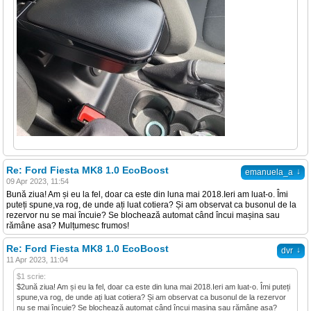
Re: Ford Fiesta MK8 1.0 EcoBoost
↓
emanuela_a
09 Apr 2023, 11:54
Bună ziua! Am și eu la fel, doar ca este din luna mai 2018.Ieri am luat-o. Îmi
puteți spune,va rog, de unde ați luat cotiera? Și am observat ca busonul de la
rezervor nu se mai încuie? Se blochează automat când încui mașina sau
rămâne asa? Mulțumesc frumos!
Re: Ford Fiesta MK8 1.0 EcoBoost
↓
dvr
11 Apr 2023, 11:04
$1 scrie:
$2ună ziua! Am și eu la fel, doar ca este din luna mai 2018.Ieri am luat-o. Îmi puteți
spune,va rog, de unde ați luat cotiera? Și am observat ca busonul de la rezervor
nu se mai încuie? Se blochează automat când încui mașina sau rămâne asa?