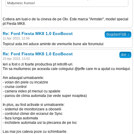
Mulțumesc frumos!
Cotiera am luat-o de la cineva de pe Olx. Este marca "Armster", model special
pt Fiesta MK8.
Re: Ford Fiesta MK8 1.0 EcoBoost
↓
BogdanFSB
11 Apr 2023, 12:56
Topicul asta imi aduce aminte de vremurile bune ale forumului
Re: Ford Fiesta MK8 1.0 EcoBoost
↓
dvr
23 Apr 2023, 13:02
Ieri a fost o zi foarte productiva pt retrofit-uri.
Tin sa multumesc pe aceasta cale colegului @jeffe care m-a ajutat cu montajul.
Am adaugat urmatoarele:
- volan din piele cu incalzire
- cruise control
- camera video pt mersul cu spatele
- panou de clima automata (se vede super noaptea)
In plus, au fost activate si urmatoarele:
- sistemul de monitorizare a oboselii
- controlul climei din ecranul de Sync
- faza lunga automata
- inchidere automata usi la plecarea de pe loc
Las mai jos cateva poze cu schimbarile.