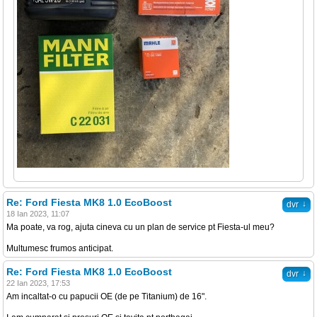
Re: Ford Fiesta MK8 1.0 EcoBoost
↓
dvr
18 Ian 2023, 11:07
Ma poate, va rog, ajuta cineva cu un plan de service pt Fiesta-ul meu?
Multumesc frumos anticipat.
Re: Ford Fiesta MK8 1.0 EcoBoost
↓
dvr
22 Ian 2023, 17:53
Am incaltat-o cu papucii OE (de pe Titanium) de 16".