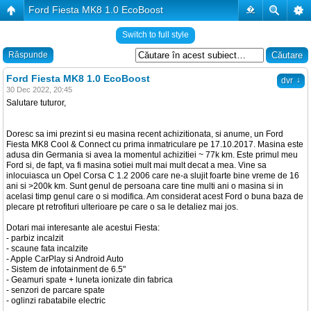
Ford Fiesta MK8 1.0 EcoBoost
�
Switch to full style
Răspunde
Ford Fiesta MK8 1.0 EcoBoost
↓
dvr
30 Dec 2022, 20:45
Salutare tuturor,
Doresc sa imi prezint si eu masina recent achizitionata, si anume, un Ford
Fiesta MK8 Cool & Connect cu prima inmatriculare pe 17.10.2017. Masina este
adusa din Germania si avea la momentul achizitiei ~ 77k km. Este primul meu
Ford si, de fapt, va fi masina sotiei mult mai mult decat a mea. Vine sa
inlocuiasca un Opel Corsa C 1.2 2006 care ne-a slujit foarte bine vreme de 16
ani si >200k km. Sunt genul de persoana care tine multi ani o masina si in
acelasi timp genul care o si modifica. Am considerat acest Ford o buna baza de
plecare pt retrofituri ulterioare pe care o sa le detaliez mai jos.
Dotari mai interesante ale acestui Fiesta:
- parbiz incalzit
- scaune fata incalzite
- Apple CarPlay si Android Auto
- Sistem de infotainment de 6.5"
- Geamuri spate + luneta ionizate din fabrica
- senzori de parcare spate
- oglinzi rabatabile electric