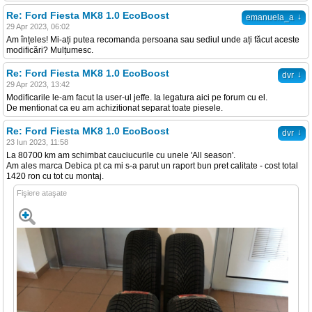
Re: Ford Fiesta MK8 1.0 EcoBoost
↓
emanuela_a
29 Apr 2023, 06:02
Am înțeles! Mi-ați putea recomanda persoana sau sediul unde ați făcut aceste
modificări? Mulțumesc.
Re: Ford Fiesta MK8 1.0 EcoBoost
↓
dvr
29 Apr 2023, 13:42
Modificarile le-am facut la user-ul jeffe. Ia legatura aici pe forum cu el.
De mentionat ca eu am achizitionat separat toate piesele.
Re: Ford Fiesta MK8 1.0 EcoBoost
↓
dvr
23 Iun 2023, 11:58
La 80700 km am schimbat cauciucurile cu unele 'All season'.
Am ales marca Debica pt ca mi s-a parut un raport bun pret calitate - cost total
1420 ron cu tot cu montaj.
Fişiere ataşate