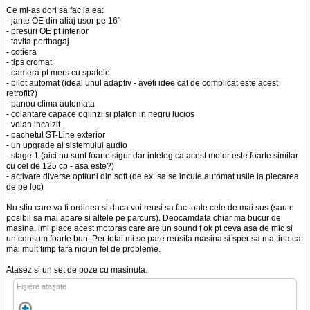
Ce mi-as dori sa fac la ea:
- jante OE din aliaj usor pe 16"
- presuri OE pt interior
- tavita portbagaj
- cotiera
- tips cromat
- camera pt mers cu spatele
- pilot automat (ideal unul adaptiv - aveti idee cat de complicat este acest
retrofit?)
- panou clima automata
- colantare capace oglinzi si plafon in negru lucios
- volan incalzit
- pachetul ST-Line exterior
- un upgrade al sistemului audio
- stage 1 (aici nu sunt foarte sigur dar inteleg ca acest motor este foarte similar
cu cel de 125 cp - asa este?)
- activare diverse optiuni din soft (de ex. sa se incuie automat usile la plecarea
de pe loc)
Nu stiu care va fi ordinea si daca voi reusi sa fac toate cele de mai sus (sau e
posibil sa mai apare si altele pe parcurs). Deocamdata chiar ma bucur de
masina, imi place acest motoras care are un sound f ok pt ceva asa de mic si
un consum foarte bun. Per total mi se pare reusita masina si sper sa ma tina cat
mai mult timp fara niciun fel de probleme.
Atasez si un set de poze cu masinuta.
Fişiere ataşate