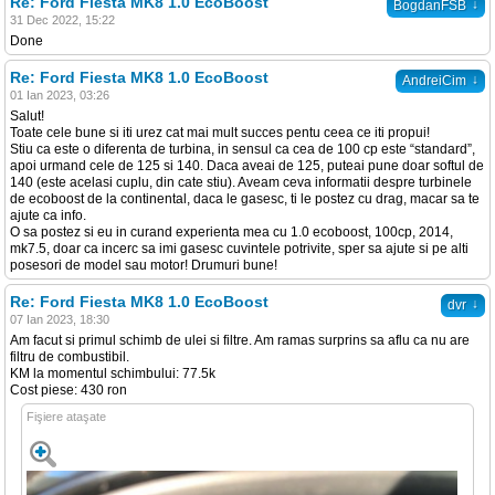
Re: Ford Fiesta MK8 1.0 EcoBoost
↓
BogdanFSB
31 Dec 2022, 15:22
Done
Re: Ford Fiesta MK8 1.0 EcoBoost
↓
AndreiCim
01 Ian 2023, 03:26
Salut!
Toate cele bune si iti urez cat mai mult succes pentu ceea ce iti propui!
Stiu ca este o diferenta de turbina, in sensul ca cea de 100 cp este “standard”,
apoi urmand cele de 125 si 140. Daca aveai de 125, puteai pune doar softul de
140 (este acelasi cuplu, din cate stiu). Aveam ceva informatii despre turbinele
de ecoboost de la continental, daca le gasesc, ti le postez cu drag, macar sa te
ajute ca info.
O sa postez si eu in curand experienta mea cu 1.0 ecoboost, 100cp, 2014,
mk7.5, doar ca incerc sa imi gasesc cuvintele potrivite, sper sa ajute si pe alti
posesori de model sau motor! Drumuri bune!
Re: Ford Fiesta MK8 1.0 EcoBoost
↓
dvr
07 Ian 2023, 18:30
Am facut si primul schimb de ulei si filtre. Am ramas surprins sa aflu ca nu are
filtru de combustibil.
KM la momentul schimbului: 77.5k
Cost piese: 430 ron
Fişiere ataşate