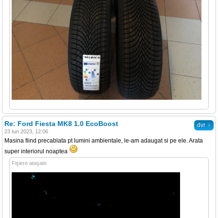
Re: Ford Fiesta MK8 1.0 EcoBoost
↓
dvr
23 Iun 2023, 12:06
Masina fiind precablata pt lumini ambientale, le-am adaugat si pe ele. Arata
super interiorul noaptea
Fişiere ataşate