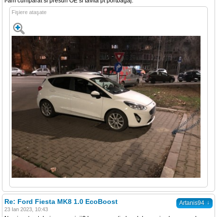
I-am cumparat si presuri OE si tavita pt portbagaj.
Fişiere ataşate
Re: Ford Fiesta MK8 1.0 EcoBoost
↓
Artanis94
23 Ian 2023, 10:43