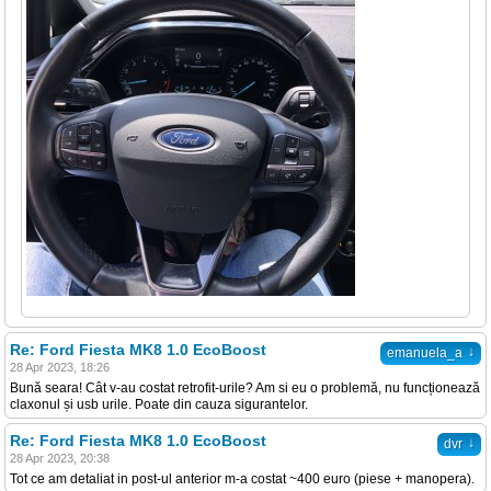
Re: Ford Fiesta MK8 1.0 EcoBoost
↓
emanuela_a
28 Apr 2023, 18:26
Bună seara! Cât v-au costat retrofit-urile? Am si eu o problemă, nu funcționează
claxonul și usb urile. Poate din cauza sigurantelor.
Re: Ford Fiesta MK8 1.0 EcoBoost
↓
dvr
28 Apr 2023, 20:38
Tot ce am detaliat in post-ul anterior m-a costat ~400 euro (piese + manopera).