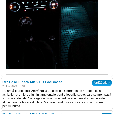
Re: Ford Fiesta MK8 1.0 EcoBoost
↓
ford21cdc
23 Iun 2023, 13:31
Da arată foarte bine. Am văzut la un user din Germania pe Youtube că a
achiziționat un kit de lumini ambientale pentru locurile spate, care se montează
sub scaunele față. Se leagă cu niște mufe dedicate în paralel cu mufele de
alimentare de la cele din față. Mă bate gândul să caut să le comand și eu
pentru Puma.