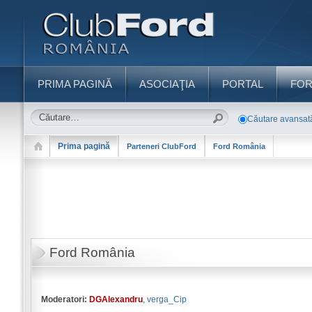
PRIMA PAGINĂ
ASOCIAŢIA
PORTAL
FO
Căutare avansat
Prima pagină
Parteneri ClubFord
Ford România
Ford România
Moderatori:
DGAlexandru
,
verga_Cip