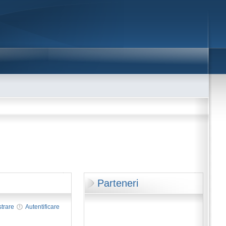
Parteneri
strare
Autentificare