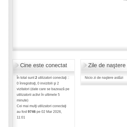
Cine este conectat
Zile de naştere
În total sunt
2
utilizatori conectaţi ::
Nicio zi de naştere astăzi
0 înregistraţi, 0 invizibili şi 2
vizitatori (date care se bazează pe
utilizatorii activi în ultimele 5
minute)
Cei mai mulţi utilizatori conectaţi
au fost
9746
pe 02 Mar 2026,
11:01