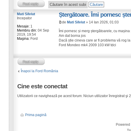
Ștergătoare. Îmi pornesc ște
Mati Silviut
Incepator
de
Mati Silviut
» 14 Ian 2026, 01:03
Mesaje:
1
Membru din:
04 Sep
Îmi pornesc și merg ștergătoarele, cu mașina s
2019, 19:54
Am dat borna jos
Maşina:
Ford
Dacă știe cineva care ar fi problema vă rog la
Ford Mondeo mk4 2009 103 kW tdci
Înapoi la Ford România
Cine este conectat
Utilizatorii ce navighează pe acest forum: Niciun utilizator înregistrat şi 2 
Prima pagină
Powered
Tr