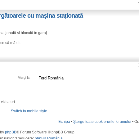
rgătoarele cu mașina staționată
taționată și blocată în garaj
 ce să mă uit
Mergi la:
vizitatori
Switch to mobile style
Echipa
•
Şterge toate cookie-urile forumului
• Or
 by
phpBB
® Forum Software © phpBB Group
anslation/Traducere:
phpBB România