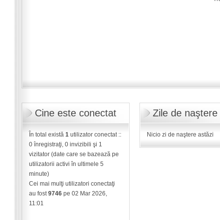
Cine este conectat
Zile de naştere
În total există
1
utilizator conectat ::
Nicio zi de naştere astăzi
0 înregistraţi, 0 invizibili şi 1
vizitator (date care se bazează pe
utilizatorii activi în ultimele 5
minute)
Cei mai mulţi utilizatori conectaţi
au fost
9746
pe 02 Mar 2026,
11:01