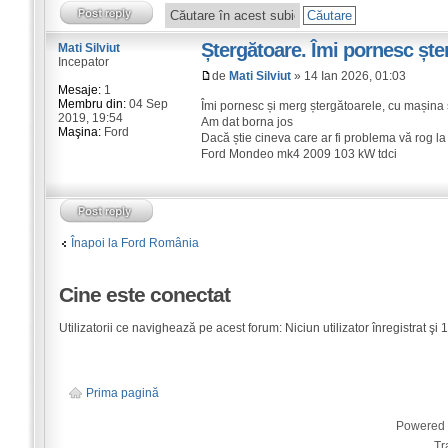
Ștergătoare. Îmi pornesc ște
Mati Silviut
Incepator
de
Mati Silviut
» 14 Ian 2026, 01:03
Mesaje:
1
Membru din:
04 Sep
Îmi pornesc și merg ștergătoarele, cu mașina s
2019, 19:54
Am dat borna jos
Maşina:
Ford
Dacă știe cineva care ar fi problema vă rog la
Ford Mondeo mk4 2009 103 kW tdci
Înapoi la Ford România
Cine este conectat
Utilizatorii ce navighează pe acest forum: Niciun utilizator înregistrat şi 1 
Prima pagină
Powered
Tr