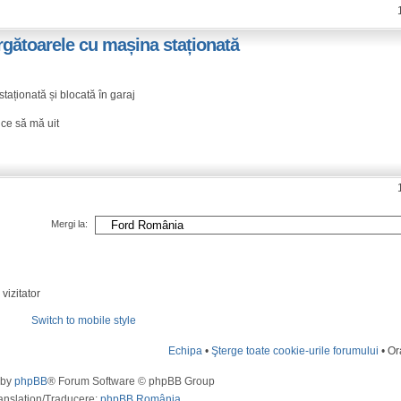
rgătoarele cu mașina staționată
taționată și blocată în garaj
 ce să mă uit
Mergi la:
vizitator
Switch to mobile style
Echipa
•
Şterge toate cookie-urile forumului
• Or
 by
phpBB
® Forum Software © phpBB Group
anslation/Traducere:
phpBB România