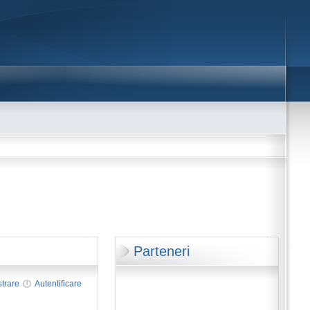
Parteneri
strare
Autentificare