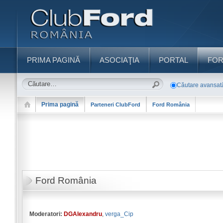
PRIMA PAGINĂ
ASOCIAŢIA
PORTAL
FO
Căutare avansat
Prima pagină
Parteneri ClubFord
Ford România
Ford România
Moderatori:
DGAlexandru
,
verga_Cip