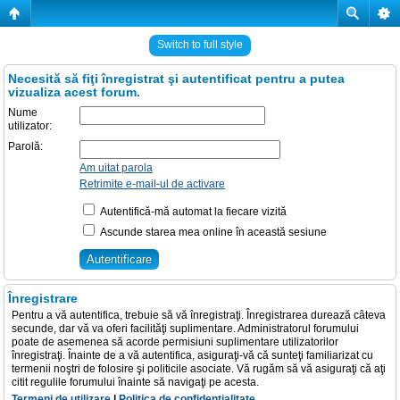
Switch to full style
Necesită să fiţi înregistrat şi autentificat pentru a putea
vizualiza acest forum.
Nume
utilizator:
Parolă:
Am uitat parola
Retrimite e-mail-ul de activare
Autentifică-mă automat la fiecare vizită
Ascunde starea mea online în această sesiune
Înregistrare
Pentru a vă autentifica, trebuie să vă înregistraţi. Înregistrarea durează câteva
secunde, dar vă va oferi facilităţi suplimentare. Administratorul forumului
poate de asemenea să acorde permisiuni suplimentare utilizatorilor
înregistraţi. Înainte de a vă autentifica, asiguraţi-vă că sunteţi familiarizat cu
termenii noştri de folosire şi politicile asociate. Vă rugăm să vă asiguraţi că aţi
citit regulile forumului înainte să navigaţi pe acesta.
Termeni de utilizare
|
Politica de confidenţialitate