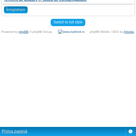
Înregistrare
Switch to full style
Powered by
phpBB
© phpBB Group.
phpBB Mobile / SEO by
Artodia
.
Prima pagină