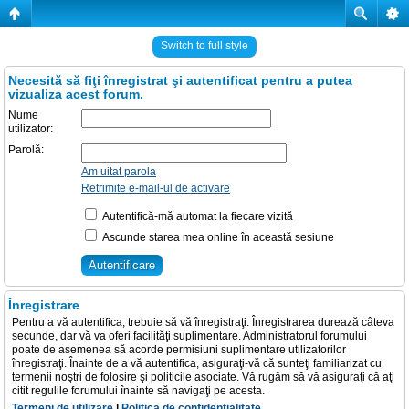
Switch to full style
Necesită să fiţi înregistrat şi autentificat pentru a putea
vizualiza acest forum.
Nume
utilizator:
Parolă:
Am uitat parola
Retrimite e-mail-ul de activare
Autentifică-mă automat la fiecare vizită
Ascunde starea mea online în această sesiune
Înregistrare
Pentru a vă autentifica, trebuie să vă înregistraţi. Înregistrarea durează câteva
secunde, dar vă va oferi facilităţi suplimentare. Administratorul forumului
poate de asemenea să acorde permisiuni suplimentare utilizatorilor
înregistraţi. Înainte de a vă autentifica, asiguraţi-vă că sunteţi familiarizat cu
termenii noştri de folosire şi politicile asociate. Vă rugăm să vă asiguraţi că aţi
citit regulile forumului înainte să navigaţi pe acesta.
Termeni de utilizare
|
Politica de confidenţialitate