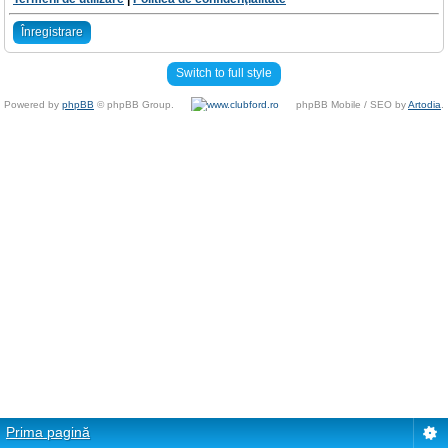
Înregistrare
Switch to full style
Powered by
phpBB
© phpBB Group.
phpBB Mobile / SEO by
Artodia
.
Prima pagină