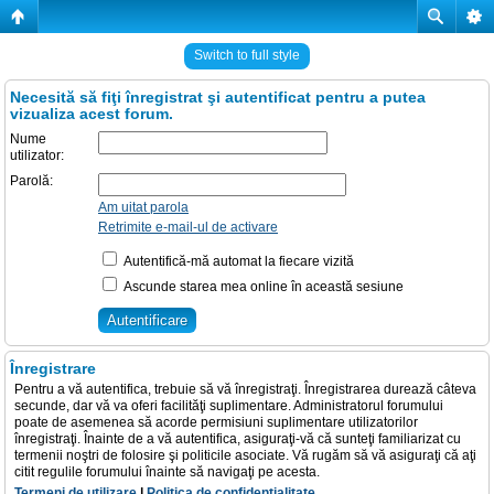
Switch to full style
Necesită să fiţi înregistrat şi autentificat pentru a putea
vizualiza acest forum.
Nume
utilizator:
Parolă:
Am uitat parola
Retrimite e-mail-ul de activare
Autentifică-mă automat la fiecare vizită
Ascunde starea mea online în această sesiune
Înregistrare
Pentru a vă autentifica, trebuie să vă înregistraţi. Înregistrarea durează câteva
secunde, dar vă va oferi facilităţi suplimentare. Administratorul forumului
poate de asemenea să acorde permisiuni suplimentare utilizatorilor
înregistraţi. Înainte de a vă autentifica, asiguraţi-vă că sunteţi familiarizat cu
termenii noştri de folosire şi politicile asociate. Vă rugăm să vă asiguraţi că aţi
citit regulile forumului înainte să navigaţi pe acesta.
Termeni de utilizare
|
Politica de confidenţialitate