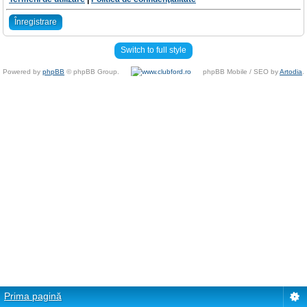
Înregistrare
Switch to full style
Powered by
phpBB
© phpBB Group.
phpBB Mobile / SEO by
Artodia
.
Prima pagină