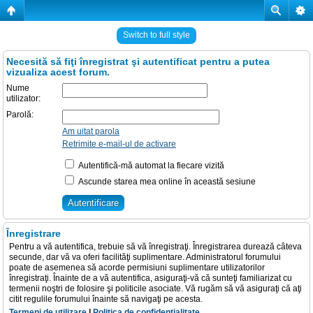
Switch to full style
Necesită să fiţi înregistrat şi autentificat pentru a putea
vizualiza acest forum.
Nume
utilizator:
Parolă:
Am uitat parola
Retrimite e-mail-ul de activare
Autentifică-mă automat la fiecare vizită
Ascunde starea mea online în această sesiune
Înregistrare
Pentru a vă autentifica, trebuie să vă înregistraţi. Înregistrarea durează câteva
secunde, dar vă va oferi facilităţi suplimentare. Administratorul forumului
poate de asemenea să acorde permisiuni suplimentare utilizatorilor
înregistraţi. Înainte de a vă autentifica, asiguraţi-vă că sunteţi familiarizat cu
termenii noştri de folosire şi politicile asociate. Vă rugăm să vă asiguraţi că aţi
citit regulile forumului înainte să navigaţi pe acesta.
Termeni de utilizare
|
Politica de confidenţialitate