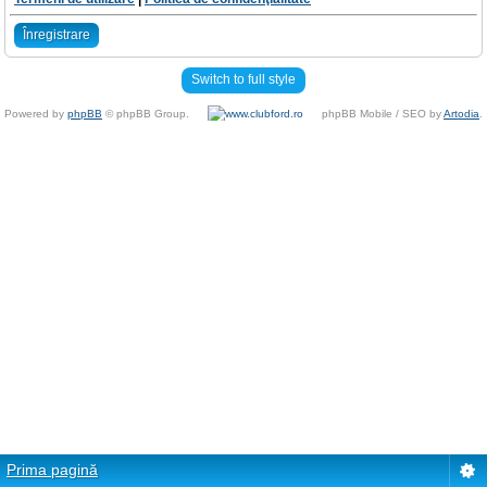
Înregistrare
Switch to full style
Powered by
phpBB
© phpBB Group.
phpBB Mobile / SEO by
Artodia
.
Prima pagină