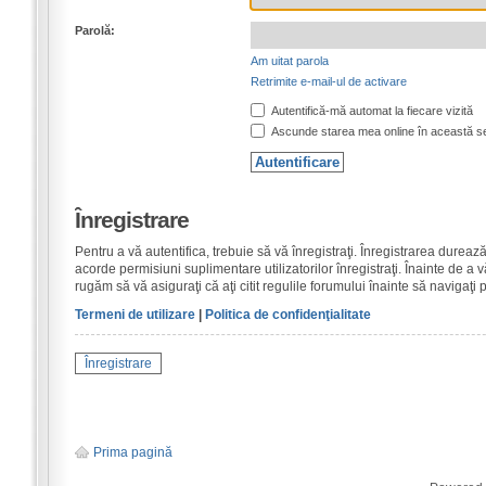
Parolă:
Am uitat parola
Retrimite e-mail-ul de activare
Autentifică-mă automat la fiecare vizită
Ascunde starea mea online în această s
Înregistrare
Pentru a vă autentifica, trebuie să vă înregistraţi. Înregistrarea dure
acorde permisiuni suplimentare utilizatorilor înregistraţi. Înainte de a vă
rugăm să vă asiguraţi că aţi citit regulile forumului înainte să navigaţi 
Termeni de utilizare
|
Politica de confidenţialitate
Înregistrare
Prima pagină