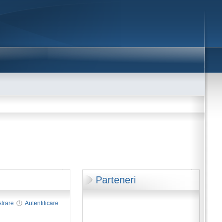
Parteneri
strare
Autentificare