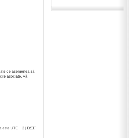
i poate de asemenea să
icile asociate. Vă
a este UTC + 2 [
DST
]