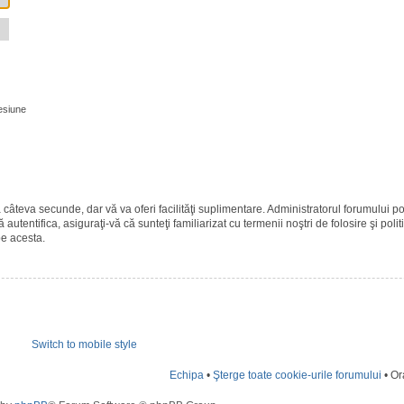
esiune
ază câteva secunde, dar vă va oferi facilităţi suplimentare. Administratorul forumulu
 autentifica, asiguraţi-vă că sunteţi familiarizat cu termenii noştri de folosire şi polit
pe acesta.
Switch to mobile style
Echipa
•
Şterge toate cookie-urile forumului
• Or