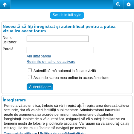
Switch to full style
Necesită să fiţi înregistrat şi autentificat pentru a putea
vizualiza acest forum.
Nume
utilizator:
Parolă:
Am uitat parola
Retrimite e-mail-ul de activare
Autentifică-mă automat la fiecare vizită
Ascunde starea mea online în această sesiune
Înregistrare
Pentru a vă autentifica, trebuie să vă înregistraţi. Înregistrarea durează câteva
secunde, dar vă va oferi facilităţi suplimentare. Administratorul forumului
poate de asemenea să acorde permisiuni suplimentare utilizatorilor
înregistraţi. Înainte de a vă autentifica, asiguraţi-vă că sunteţi familiarizat cu
termenii noştri de folosire şi politicile asociate. Vă rugăm să vă asiguraţi că aţi
citit regulile forumului înainte să navigaţi pe acesta.
Termeni de utilizare
|
Politica de confidenţialitate