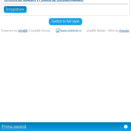
Înregistrare
Switch to full style
Powered by
phpBB
© phpBB Group.
phpBB Mobile / SEO by
Artodia
.
Prima pagină