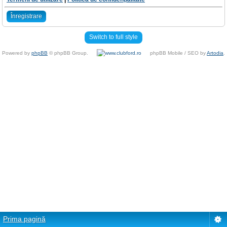
Înregistrare
Switch to full style
Powered by
phpBB
© phpBB Group.
phpBB Mobile / SEO by
Artodia
.
Prima pagină