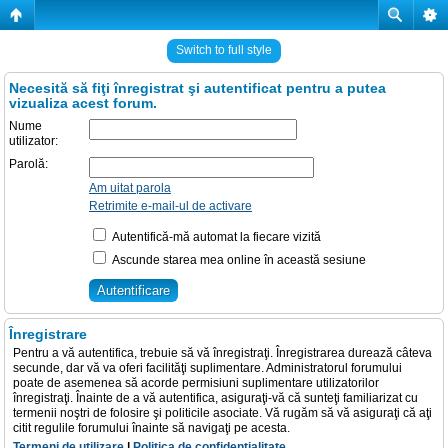
Switch to full style
Necesită să fiţi înregistrat şi autentificat pentru a putea
vizualiza acest forum.
Nume
utilizator:
Parolă:
Am uitat parola
Retrimite e-mail-ul de activare
Autentifică-mă automat la fiecare vizită
Ascunde starea mea online în această sesiune
Înregistrare
Pentru a vă autentifica, trebuie să vă înregistraţi. Înregistrarea durează câteva
secunde, dar vă va oferi facilităţi suplimentare. Administratorul forumului
poate de asemenea să acorde permisiuni suplimentare utilizatorilor
înregistraţi. Înainte de a vă autentifica, asiguraţi-vă că sunteţi familiarizat cu
termenii noştri de folosire şi politicile asociate. Vă rugăm să vă asiguraţi că aţi
citit regulile forumului înainte să navigaţi pe acesta.
Termeni de utilizare
|
Politica de confidenţialitate