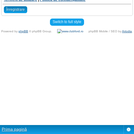
Înregistrare
Switch to full style
Powered by
phpBB
© phpBB Group.
phpBB Mobile / SEO by
Artodia
.
Prima pagină