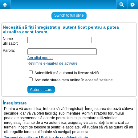
Switch to full style
Necesită să fiţi înregistrat şi autentificat pentru a putea
vizualiza acest forum.
Nume
utilizator:
Parolă:
Am uitat parola
Retrimite e-mail-ul de activare
Autentifică-mă automat la fiecare vizită
Ascunde starea mea online în această sesiune
Înregistrare
Pentru a vă autentifica, trebuie să vă înregistraţi. Înregistrarea durează câteva
secunde, dar vă va oferi facilităţi suplimentare. Administratorul forumului
poate de asemenea să acorde permisiuni suplimentare utilizatorilor
înregistraţi. Înainte de a vă autentifica, asiguraţi-vă că sunteţi familiarizat cu
termenii noştri de folosire şi politicile asociate. Vă rugăm să vă asiguraţi că aţi
citit regulile forumului înainte să navigaţi pe acesta.
Termeni de utilizare
|
Politica de confidenţialitate