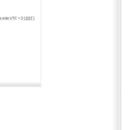
a este UTC + 2 [
DST
]