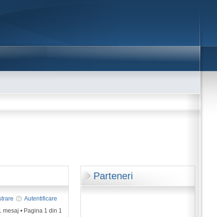
Parteneri
strare
Autentificare
1 mesaj • Pagina
1
din
1