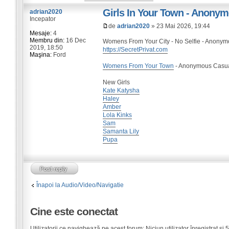
Girls In Your Town - Anonym
adrian2020
Incepator
de
adrian2020
» 23 Mai 2026, 19:44
Mesaje:
4
Membru din:
16 Dec
Womens From Your City - No Selfie - Anonym
2019, 18:50
https://SecretPrivat.com
Maşina:
Ford
Womens From Your Town
- Anonymous Casual
New Girls
Kate Katysha
Haley
Amber
Lola Kinks
Sam
Samanta Lily
Pupa
Înapoi la Audio/Video/Navigatie
Cine este conectat
Utilizatorii ce navighează pe acest forum: Niciun utilizator înregistrat şi 5 