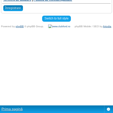
Înregistrare
Switch to full style
Powered by
phpBB
© phpBB Group.
phpBB Mobile / SEO by
Artodia
.
Prima pagină