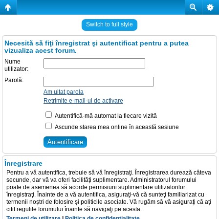
Switch to full style
Necesită să fiţi înregistrat şi autentificat pentru a putea
vizualiza acest forum.
Nume
utilizator:
Parolă:
Am uitat parola
Retrimite e-mail-ul de activare
Autentifică-mă automat la fiecare vizită
Ascunde starea mea online în această sesiune
Înregistrare
Pentru a vă autentifica, trebuie să vă înregistraţi. Înregistrarea durează câteva
secunde, dar vă va oferi facilităţi suplimentare. Administratorul forumului
poate de asemenea să acorde permisiuni suplimentare utilizatorilor
înregistraţi. Înainte de a vă autentifica, asiguraţi-vă că sunteţi familiarizat cu
termenii noştri de folosire şi politicile asociate. Vă rugăm să vă asiguraţi că aţi
citit regulile forumului înainte să navigaţi pe acesta.
Termeni de utilizare
|
Politica de confidenţialitate