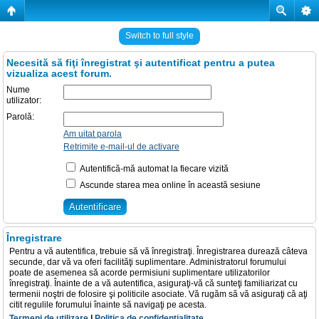
Switch to full style
Necesită să fiţi înregistrat şi autentificat pentru a putea
vizualiza acest forum.
Nume
utilizator:
Parolă:
Am uitat parola
Retrimite e-mail-ul de activare
Autentifică-mă automat la fiecare vizită
Ascunde starea mea online în această sesiune
Înregistrare
Pentru a vă autentifica, trebuie să vă înregistraţi. Înregistrarea durează câteva
secunde, dar vă va oferi facilităţi suplimentare. Administratorul forumului
poate de asemenea să acorde permisiuni suplimentare utilizatorilor
înregistraţi. Înainte de a vă autentifica, asiguraţi-vă că sunteţi familiarizat cu
termenii noştri de folosire şi politicile asociate. Vă rugăm să vă asiguraţi că aţi
citit regulile forumului înainte să navigaţi pe acesta.
Termeni de utilizare
|
Politica de confidenţialitate