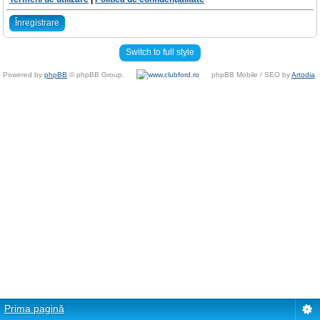
Înregistrare
Switch to full style
Powered by
phpBB
© phpBB Group.
phpBB Mobile / SEO by
Artodia
.
Prima pagină