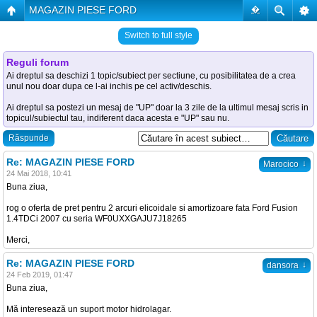
MAGAZIN PIESE FORD
�
Switch to full style
Reguli forum
Ai dreptul sa deschizi 1 topic/subiect per sectiune, cu posibilitatea de a crea
unul nou doar dupa ce l-ai inchis pe cel activ/deschis.
Ai dreptul sa postezi un mesaj de "UP" doar la 3 zile de la ultimul mesaj scris in
topicul/subiectul tau, indiferent daca acesta e "UP" sau nu.
Răspunde
Re: MAGAZIN PIESE FORD
↓
Marocico
24 Mai 2018, 10:41
Buna ziua,
rog o oferta de pret pentru 2 arcuri elicoidale si amortizoare fata Ford Fusion
1.4TDCi 2007 cu seria WF0UXXGAJU7J18265
Merci,
Re: MAGAZIN PIESE FORD
↓
dansora
24 Feb 2019, 01:47
Buna ziua,
Mă interesează un suport motor hidrolagar.