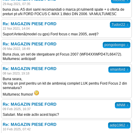
Richi52
29 Aug 2021, 07:35
buna ziua. AS dori sami recomandati o marca pt rulmenti spate + o oferta de
preturi pt uN FORD FOCUS C-MAX 1.8tdci DIN 2006. VA MULTUMESC
Re: MAGAZIN PIESE FORD
↓
Tudor22
22 Noi 2021, 14:04
Suport Antenă(model cu gps) Ford focus c max 2005, aveți?
Re: MAGAZIN PIESE FORD
↓
pongobongo
09 Mai 2022, 18:49
Buna ziua, un set de stergatoare pt Focus 2007 (WF04XXWPD47L66472).
Multumesc anticipat!
Re: MAGAZIN PIESE FORD
↓
xmanford
08 Ian 2023, 19:18
Buna seara,
Va rog un pret pentru un kit de ambreiaj complet LUK pentru Ford Focus 2 din
semnatura?
Multumesc frumos!
Re: MAGAZIN PIESE FORD
↓
MNM
09 Feb 2025, 16:37
Salutari. Mai este activ acest topic?
Re: MAGAZIN PIESE FORD
↓
adip1962
10 Feb 2025, 07:42