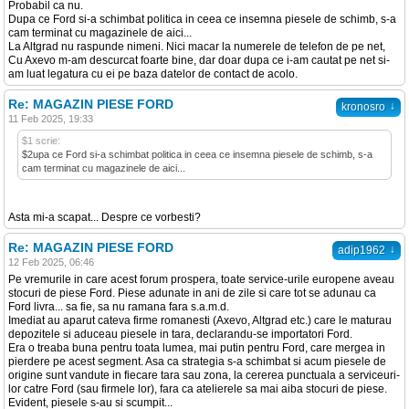
Probabil ca nu.
Dupa ce Ford si-a schimbat politica in ceea ce insemna piesele de schimb, s-a
cam terminat cu magazinele de aici...
La Altgrad nu raspunde nimeni. Nici macar la numerele de telefon de pe net,
Cu Axevo m-am descurcat foarte bine, dar doar dupa ce i-am cautat pe net si-
am luat legatura cu ei pe baza datelor de contact de acolo.
Re: MAGAZIN PIESE FORD
↓
kronosro
11 Feb 2025, 19:33
$1 scrie:
$2upa ce Ford si-a schimbat politica in ceea ce insemna piesele de schimb, s-a
cam terminat cu magazinele de aici...
Asta mi-a scapat... Despre ce vorbesti?
Re: MAGAZIN PIESE FORD
↓
adip1962
12 Feb 2025, 06:46
Pe vremurile in care acest forum prospera, toate service-urile europene aveau
stocuri de piese Ford. Piese adunate in ani de zile si care tot se adunau ca
Ford livra... sa fie, sa nu ramana fara s.a.m.d.
Imediat au aparut cateva firme romanesti (Axevo, Altgrad etc.) care le maturau
depozitele si aduceau piesele in tara, declarandu-se importatori Ford.
Era o treaba buna pentru toata lumea, mai putin pentru Ford, care mergea in
pierdere pe acest segment. Asa ca strategia s-a schimbat si acum piesele de
origine sunt vandute in fiecare tara sau zona, la cererea punctuala a serviceuri-
lor catre Ford (sau firmele lor), fara ca atelierele sa mai aiba stocuri de piese.
Evident, piesele s-au si scumpit...