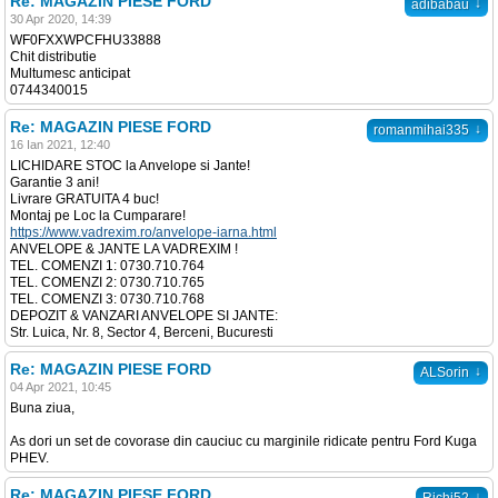
Re: MAGAZIN PIESE FORD
↓
adibabau
30 Apr 2020, 14:39
WF0FXXWPCFHU33888
Chit distributie
Multumesc anticipat
0744340015
Re: MAGAZIN PIESE FORD
↓
romanmihai335
16 Ian 2021, 12:40
LICHIDARE STOC la Anvelope si Jante!
Garantie 3 ani!
Livrare GRATUITA 4 buc!
Montaj pe Loc la Cumparare!
https://www.vadrexim.ro/anvelope-iarna.html
ANVELOPE & JANTE LA VADREXIM !
TEL. COMENZI 1: 0730.710.764
TEL. COMENZI 2: 0730.710.765
TEL. COMENZI 3: 0730.710.768
DEPOZIT & VANZARI ANVELOPE SI JANTE:
Str. Luica, Nr. 8, Sector 4, Berceni, Bucuresti
Re: MAGAZIN PIESE FORD
↓
ALSorin
04 Apr 2021, 10:45
Buna ziua,
As dori un set de covorase din cauciuc cu marginile ridicate pentru Ford Kuga
PHEV.
Re: MAGAZIN PIESE FORD
↓