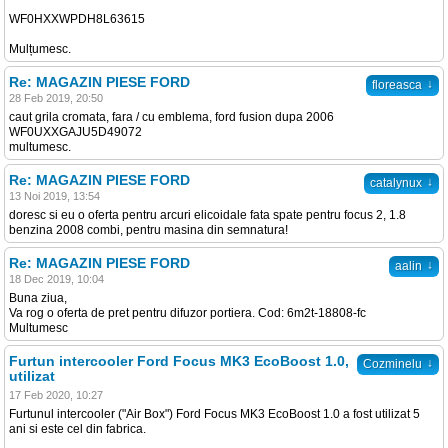
WF0HXXWPDH8L63615
Mulțumesc.
Re: MAGAZIN PIESE FORD
↓
floreasca
28 Feb 2019, 20:50
caut grila cromata, fara / cu emblema, ford fusion dupa 2006
WF0UXXGAJU5D49072
multumesc.
Re: MAGAZIN PIESE FORD
↓
catalynux
13 Noi 2019, 13:54
doresc si eu o oferta pentru arcuri elicoidale fata spate pentru focus 2, 1.8
benzina 2008 combi, pentru masina din semnatura!
Re: MAGAZIN PIESE FORD
↓
aalin
18 Dec 2019, 10:04
Buna ziua,
Va rog o oferta de pret pentru difuzor portiera. Cod: 6m2t-18808-fc
Multumesc
Furtun intercooler Ford Focus MK3 EcoBoost 1.0,
↓
Cozminelu
utilizat
17 Feb 2020, 10:27
Furtunul intercooler ("Air Box") Ford Focus MK3 EcoBoost 1.0 a fost utilizat 5
ani si este cel din fabrica.