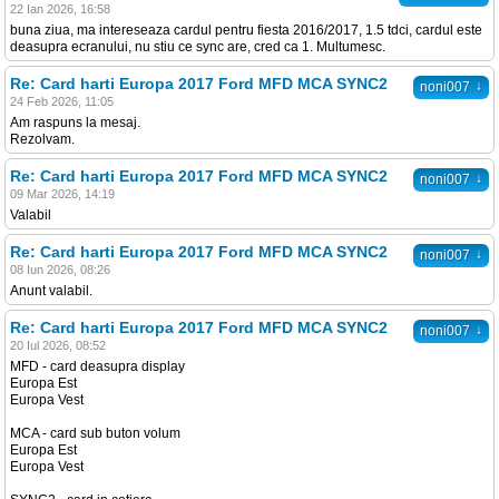
22 Ian 2026, 16:58
buna ziua, ma intereseaza cardul pentru fiesta 2016/2017, 1.5 tdci, cardul este
deasupra ecranului, nu stiu ce sync are, cred ca 1. Multumesc.
Re: Card harti Europa 2017 Ford MFD MCA SYNC2
↓
noni007
24 Feb 2026, 11:05
Am raspuns la mesaj.
Rezolvam.
Re: Card harti Europa 2017 Ford MFD MCA SYNC2
↓
noni007
09 Mar 2026, 14:19
Valabil
Re: Card harti Europa 2017 Ford MFD MCA SYNC2
↓
noni007
08 Iun 2026, 08:26
Anunt valabil.
Re: Card harti Europa 2017 Ford MFD MCA SYNC2
↓
noni007
20 Iul 2026, 08:52
MFD - card deasupra display
Europa Est
Europa Vest
MCA - card sub buton volum
Europa Est
Europa Vest