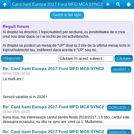
Card harti Europa 2017 Ford MFD MCA SYNC2
�
Switch to full style
Reguli forum
Ai dreptul sa deschizi 1 topic/subiect per sectiune, cu posibilitatea de a crea
unul nou doar dupa ce l-ai inchis pe cel activ/deschis.
Ai dreptul sa postezi un mesaj de "UP" doar la 3 zile de la ultimul mesaj scris in
topicul/subiectul tau, indiferent daca acesta e "UP" sau nu.
Răspunde
Re: Card harti Europa 2017 Ford MFD MCA SYNC2
↓
noni007
08 Ian 2026, 10:52
La multi ani !
Servicii valabile si in 2026 !
Re: Card harti Europa 2017 Ford MFD MCA SYNC2
↓
DORUSTA
22 Ian 2026, 16:29
buna ziua, ma intereseaza cardul pentru fiesta 2016/2017, 1.5 tdci, cardul este
deasupra ecranului, nu stiu ce sync are, cred ca 1. Multumesc.
Re: Card harti Europa 2017 Ford MFD MCA SYNC2
↓
DORUSTA