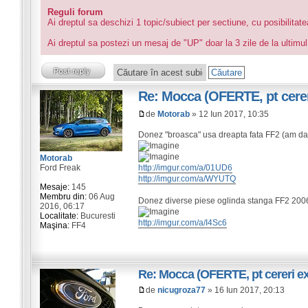
Reguli forum
Ai dreptul sa deschizi 1 topic/subiect per sectiune, cu posibilitat
Ai dreptul sa postezi un mesaj de "UP" doar la 3 zile de la ultimul
Re: Mocca (OFERTE, pt cereri
de
Motorab
» 12 Iun 2017, 10:35
Donez "broasca" usa dreapta fata FF2 (am dat
Motorab
Ford Freak
http://imgur.com/a/01UD6
http://imgur.com/a/WYUTQ
Mesaje:
145
Membru din:
06 Aug
Donez diverse piese oglinda stanga FF2 2006 
2016, 06:17
Localitate:
Bucuresti
http://imgur.com/a/I4Sc6
Maşina:
FF4
Re: Mocca (OFERTE, pt cereri exi
de
nicugroza77
» 16 Iun 2017, 20:13