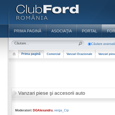
PRIMA PAGINĂ
ASOCIAŢIA
PORTAL
FO
Căutare avansat
Prima pagină
Comercial
Vanzari Ocazionale
Vanzari pies
Vanzari piese şi accesorii auto
Moderatori:
DGAlexandru
,
verga_Cip