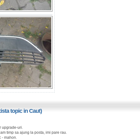
sta topic in Caut)
 upgrade-uri.
am timp sa ajung la posta, imi pare rau.
ic - mahon.