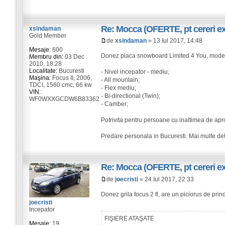
Re: Mocca (OFERTE, pt cereri exi
xsindaman
Gold Member
de
xsindaman
» 13 Iul 2017, 14:48
Mesaje:
600
Donez placa snowboard Limited 4 You, model
Membru din:
03 Dec
2010, 18:28
Localitate:
Bucuresti
- Nivel incepator - mediu;
Maşina:
Focus II, 2006,
- All mountain;
TDCI, 1560 cmc, 66 kw
- Flex mediu;
VIN:
- Bi-directional (Twin);
WF0WXXGCDW6B83362
- Camber;
Potrivita pentru persoane cu inaltimea de apr
Predare personala in Bucuresti. Mai multe detal
Re: Mocca (OFERTE, pt cereri exi
de
joecristi
» 24 Iul 2017, 22:33
Donez grila focus 2 fl, are un piciorus de pri
joecristi
Incepator
FIŞIERE ATAŞATE
Mesaje:
19