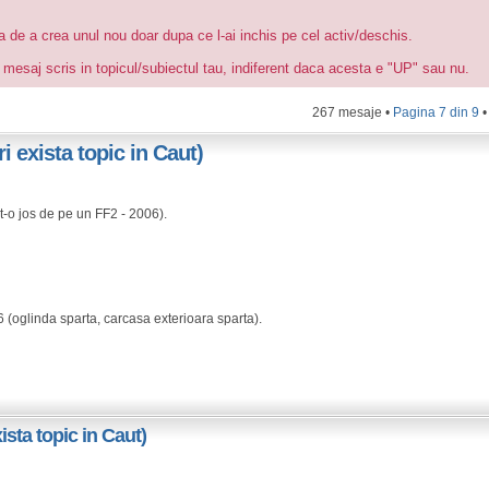
ea de a crea unul nou doar dupa ce l-ai inchis pe cel activ/deschis.
 mesaj scris in topicul/subiectul tau, indiferent daca acesta e "UP" sau nu.
267 mesaje •
Pagina
7
din
9
 exista topic in Caut)
-o jos de pe un FF2 - 2006).
(oglinda sparta, carcasa exterioara sparta).
sta topic in Caut)