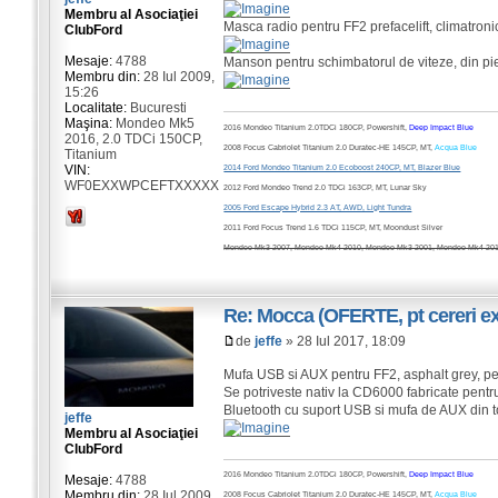
Membru al Asociaţiei
Masca radio pentru FF2 prefacelift, climatronic
ClubFord
Mesaje:
4788
Manson pentru schimbatorul de viteze, din piel
Membru din:
28 Iul 2009,
15:26
Localitate:
Bucuresti
Maşina:
Mondeo Mk5
2016 Mondeo Titanium 2.0TDCi 180CP, Powershift,
Deep Impact Blue
2016, 2.0 TDCi 150CP,
2008 Focus Cabriolet Titanium 2.0 Duratec-HE 145CP, MT,
Acqua Blue
Titanium
VIN:
2014 Ford Mondeo Titanium 2.0 Ecoboost 240CP, MT, Blazer Blue
WF0EXXWPCEFTXXXXX
2012 Ford Mondeo Trend 2.0 TDCi 163CP, MT, Lunar Sky
2005 Ford Escape Hybrid 2.3 AT, AWD, Light Tundra
2011 Ford Focus Trend 1.6 TDCi 115CP, MT, Moondust Silver
Mondeo Mk3 2007, Mondeo Mk4 2010, Mondeo Mk3 2001, Mondeo Mk4 2011
Re: Mocca (OFERTE, pt cereri exi
de
jeffe
» 28 Iul 2017, 18:09
Mufa USB si AUX pentru FF2, asphalt grey, pen
Se potriveste nativ la CD6000 fabricate pent
Bluetooth cu suport USB si mufa de AUX din 
jeffe
Membru al Asociaţiei
ClubFord
2016 Mondeo Titanium 2.0TDCi 180CP, Powershift,
Deep Impact Blue
Mesaje:
4788
Membru din:
28 Iul 2009,
2008 Focus Cabriolet Titanium 2.0 Duratec-HE 145CP, MT,
Acqua Blue