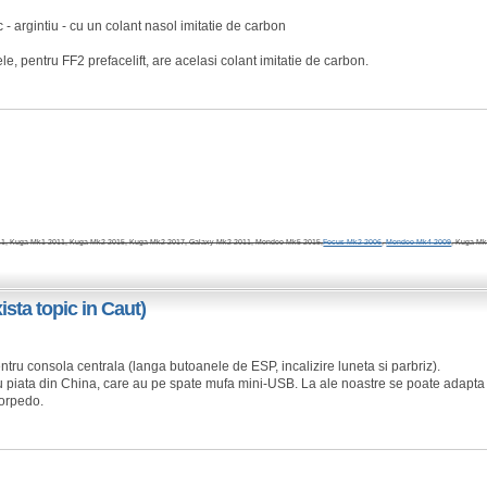
 - argintiu - cu un colant nasol imitatie de carbon
e, pentru FF2 prefacelift, are acelasi colant imitatie de carbon.
, Kuga Mk1 2011, Kuga Mk2 2015, Kuga Mk2 2017, Galaxy Mk2 2011, Mondeo Mk5 2015,
Focus Mk2 2006
,
Mondeo Mk4 2009
, Kuga Mk
sta topic in Caut)
tru consola centrala (langa butoanele de ESP, incalizire luneta si parbriz).
ru piata din China, care au pe spate mufa mini-USB. La ale noastre se poate adapta
torpedo.