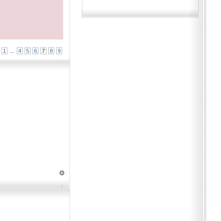
•
...
1
4
5
6
7
8
9