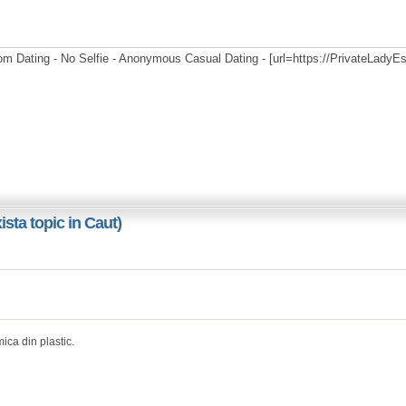
m Dating - No Selfie - Anonymous Casual Dating - [url=https://PrivateLadyE
sta topic in Caut)
ica din plastic.