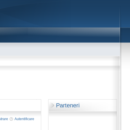
Parteneri
strare
Autentificare