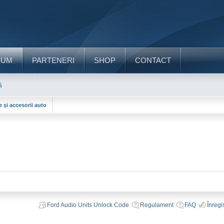
RUM
PARTENERI
SHOP
CONTACT
ă
e şi accesorii auto
Ford Audio Units Unlock Code
Regulament
FAQ
Înregi