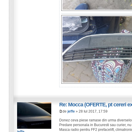
Re: Mocca (OFERTE, pt cereri exi
de
jeffe
» 28 Iul 2017, 17:59
Donez ceva piese ramase din urma diverselor
Predare personala in Bucuresti sau curier, nu 
Masca radio pentru FF2 prefacelift, climatron
jeffe