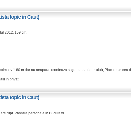
sta topic in Caut)
ul 2012, 159 cm.
oximativ 1.80 m dar nu neaparat (conteaza si greutatea rider-ului); Placa este cea 
ii in privat.
sta topic in Caut)
ndere rupt. Predare personala in Bucuresti.