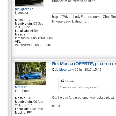
Broasca m-ar interesa pe mine.
nicugroza77
Incepator
https://PrivateLadyEscorts.com - Chat Roo
Mesaje:
17
Private Lady Dating [/url]
Membru din:
03 Sep
2011, 21:28
Localitate:
ALBA
Maşina:
ford,focus,2005,1560,80kw.
VIN:
WFOWXXGCDW5E38681
Re: Mocca (OFERTE, pt cereri exi
de
Motorab
» 19 Iun 2017, 15:45
$1 scrie:
$2roasca m-ar interesa pe mine.
Motorab
Ford Freak
Ok, ti-o dau fara probleme. Are rupta o piesa m
Mesaje:
145
Membru din:
06 Aug
2016, 06:17
merci,
Localitate:
Bucuresti
Maşina:
FF4