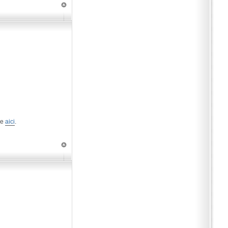
de
aici
.