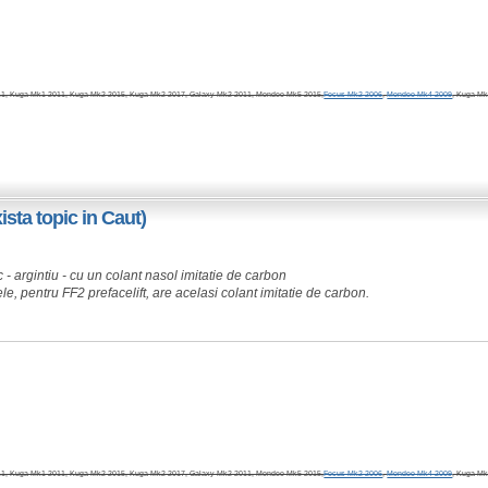
, Kuga Mk1 2011, Kuga Mk2 2015, Kuga Mk2 2017, Galaxy Mk2 2011, Mondeo Mk5 2015,
Focus Mk2 2006
,
Mondeo Mk4 2009
, Kuga Mk
sta topic in Caut)
 - argintiu - cu un colant nasol imitatie de carbon
e, pentru FF2 prefacelift, are acelasi colant imitatie de carbon.
, Kuga Mk1 2011, Kuga Mk2 2015, Kuga Mk2 2017, Galaxy Mk2 2011, Mondeo Mk5 2015,
Focus Mk2 2006
,
Mondeo Mk4 2009
, Kuga Mk