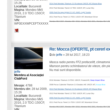
15:26
2014 Ford Mondeo Titanium 2.0 Ecoboost 240CP, MT, Blazer Blue
Localitate:
Bucuresti
2012 Ford Mondeo Trend 2.0 TDCi 163CP, MT, Lunar Sky
Maşina:
Mondeo Mk5
2016, 2.0 TDCi 150CP,
2005 Ford Escape Hybrid 2.3 AT, AWD, Light Tundra
Titanium
2011 Ford Focus Trend 1.6 TDCi 115CP, MT, Moondust Silver
VIN:
Mondeo Mk3 2007, Mondeo Mk4 2010, Mondeo Mk3 2001, Mondeo Mk4 2011
WF0EXXWPCEFTXXXXX
Re: Mocca (OFERTE, pt cereri exi
de
jeffe
» 28 Iul 2017, 18:23
Masca radio pentru FF2 prefacelift, climatronic
Manson pentru schimbatorul de viteze, din piel
Nu mai sunt disponibile.
jeffe
Membru al Asociaţiei
ClubFord
2016 Mondeo Titanium 2.0TDCi 180CP, Powershift,
Deep Impact Blue
Mesaje:
4788
2008 Focus Cabriolet Titanium 2.0 Duratec-HE 145CP, MT,
Acqua Blue
Membru din:
28 Iul 2009,
2014 Ford Mondeo Titanium 2.0 Ecoboost 240CP, MT, Blazer Blue
15:26
2012 Ford Mondeo Trend 2.0 TDCi 163CP, MT, Lunar Sky
Localitate:
Bucuresti
2005 Ford Escape Hybrid 2.3 AT, AWD, Light Tundra
Maşina:
Mondeo Mk5
2016, 2.0 TDCi 150CP,
2011 Ford Focus Trend 1.6 TDCi 115CP, MT, Moondust Silver
Titanium
Mondeo Mk3 2007, Mondeo Mk4 2010, Mondeo Mk3 2001, Mondeo Mk4 2011
VIN: