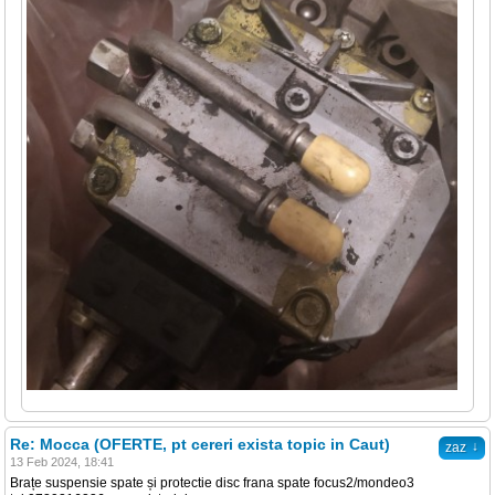
Re: Mocca (OFERTE, pt cereri exista topic in Caut)
↓
zaz
13 Feb 2024, 18:41
Brațe suspensie spate și protectie disc frana spate focus2/mondeo3