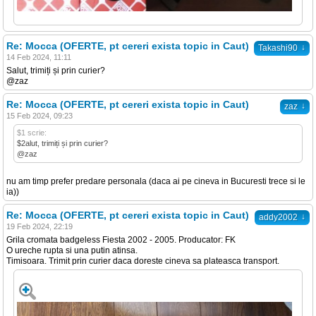
Re: Mocca (OFERTE, pt cereri exista topic in Caut)
↓
Takashi90
14 Feb 2024, 11:11
Salut, trimiți și prin curier?
@zaz
Re: Mocca (OFERTE, pt cereri exista topic in Caut)
↓
zaz
15 Feb 2024, 09:23
$1 scrie:
$2alut, trimiți și prin curier?
@zaz
nu am timp prefer predare personala (daca ai pe cineva in Bucuresti trece si le
ia))
Re: Mocca (OFERTE, pt cereri exista topic in Caut)
↓
addy2002
19 Feb 2024, 22:19
Grila cromata badgeless Fiesta 2002 - 2005. Producator: FK
O ureche rupta si una putin atinsa.
Timisoara. Trimit prin curier daca doreste cineva sa plateasca transport.