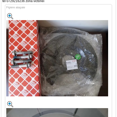
tel 0729216236 zona victoriei
Fişiere ataşate