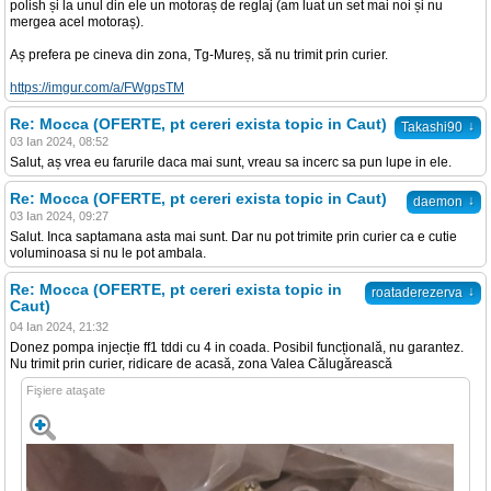
polish și la unul din ele un motoraș de reglaj (am luat un set mai noi și nu
mergea acel motoraș).
Aș prefera pe cineva din zona, Tg-Mureș, să nu trimit prin curier.
https://imgur.com/a/FWgpsTM
Re: Mocca (OFERTE, pt cereri exista topic in Caut)
↓
Takashi90
03 Ian 2024, 08:52
Salut, aș vrea eu farurile daca mai sunt, vreau sa incerc sa pun lupe in ele.
Re: Mocca (OFERTE, pt cereri exista topic in Caut)
↓
daemon
03 Ian 2024, 09:27
Salut. Inca saptamana asta mai sunt. Dar nu pot trimite prin curier ca e cutie
voluminoasa si nu le pot ambala.
Re: Mocca (OFERTE, pt cereri exista topic in
↓
roataderezerva
Caut)
04 Ian 2024, 21:32
Donez pompa injecție ff1 tddi cu 4 in coada. Posibil funcțională, nu garantez.
Nu trimit prin curier, ridicare de acasă, zona Valea Călugărească
Fişiere ataşate