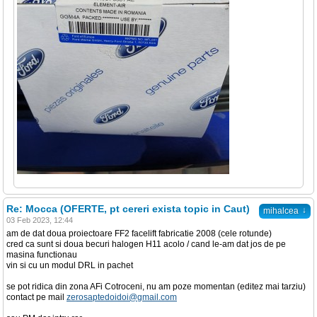
Re: Mocca (OFERTE, pt cereri exista topic in Caut)
↓
mihalcea
03 Feb 2023, 12:44
am de dat doua proiectoare FF2 facelift fabricatie 2008 (cele rotunde)
cred ca sunt si doua becuri halogen H11 acolo / cand le-am dat jos de pe
masina functionau
vin si cu un modul DRL in pachet
se pot ridica din zona AFi Cotroceni, nu am poze momentan (editez mai tarziu)
contact pe mail
zerosaptedoidoi@gmail.com