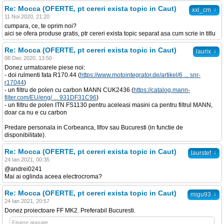
Re: Mocca (OFERTE, pt cereri exista topic in Caut)
↓
xxl_cm
11 Noi 2020, 21:20
cumpara, ce, te oprim noi?
aici se ofera produse gratis, ptr cereri exista topic separat asa cum scrie in titlu
Re: Mocca (OFERTE, pt cereri exista topic in Caut)
↓
laurix
08 Dec 2020, 13:50
Donez urmatoarele piese noi:
- doi rulmenti fata R170.44 (
https://www.motointegrator.de/artikel/6 ... snr-
r17044
)
- un filtru de polen cu carbon MANN CUK2436 (
https://catalog.mann-
filter.com/EU/eng/ ... 931DF31C96
)
- un filtru de polen ITN FS1130 pentru aceleasi masini ca pentru filtrul MANN,
doar ca nu e cu carbon
Predare personala in Corbeanca, Ilfov sau Bucuresti (in functie de
disponibilitate).
Re: Mocca (OFERTE, pt cereri exista topic in Caut)
↓
laurstef
24 Ian 2021, 00:35
@andrei0241
Mai ai oglinda aceea electrocroma?
Re: Mocca (OFERTE, pt cereri exista topic in Caut)
↓
migu93
24 Ian 2021, 20:57
Donez proiectoare FF MK2. Preferabil Bucuresti.
Fişiere ataşate