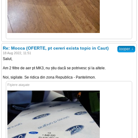
Re: Mocca (OFERTE, pt cereri exista topic in Caut)
↓
looper
18 Aug 2022, 11:51
Salut,
Am 2 filtre de aer pt MK3, nu știu dacă se potrivesc și la altele.
Noi, sigilate. Se ridica din zona Republica - Pantelimon.
Fişiere ataşate