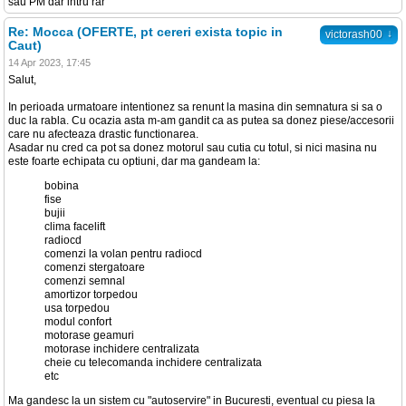
sau PM dar intru rar
Re: Mocca (OFERTE, pt cereri exista topic in
↓
victorash00
Caut)
14 Apr 2023, 17:45
Salut,
In perioada urmatoare intentionez sa renunt la masina din semnatura si sa o
duc la rabla. Cu ocazia asta m-am gandit ca as putea sa donez piese/accesorii
care nu afecteaza drastic functionarea.
Asadar nu cred ca pot sa donez motorul sau cutia cu totul, si nici masina nu
este foarte echipata cu optiuni, dar ma gandeam la:
bobina
fise
bujii
clima facelift
radiocd
comenzi la volan pentru radiocd
comenzi stergatoare
comenzi semnal
amortizor torpedou
usa torpedou
modul confort
motorase geamuri
motorase inchidere centralizata
cheie cu telecomanda inchidere centralizata
etc
Ma gandesc la un sistem cu "autoservire" in Bucuresti, eventual cu piesa la