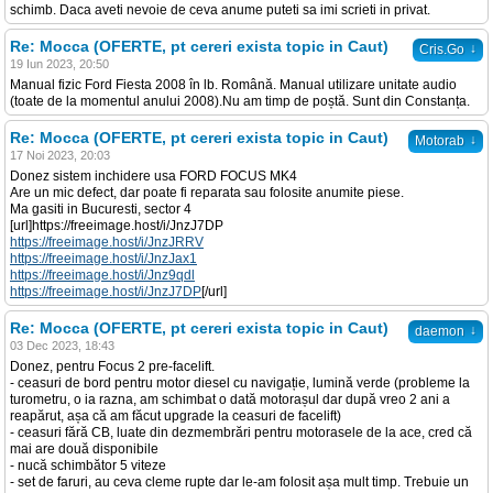
schimb. Daca aveti nevoie de ceva anume puteti sa imi scrieti in privat.
Re: Mocca (OFERTE, pt cereri exista topic in Caut)
↓
Cris.Go
19 Iun 2023, 20:50
Manual fizic Ford Fiesta 2008 în lb. Română. Manual utilizare unitate audio
(toate de la momentul anului 2008).Nu am timp de poștă. Sunt din Constanța.
Re: Mocca (OFERTE, pt cereri exista topic in Caut)
↓
Motorab
17 Noi 2023, 20:03
Donez sistem inchidere usa FORD FOCUS MK4
Are un mic defect, dar poate fi reparata sau folosite anumite piese.
Ma gasiti in Bucuresti, sector 4
[url]https://freeimage.host/i/JnzJ7DP
https://freeimage.host/i/JnzJRRV
https://freeimage.host/i/JnzJax1
https://freeimage.host/i/Jnz9qdl
https://freeimage.host/i/JnzJ7DP
[/url]
Re: Mocca (OFERTE, pt cereri exista topic in Caut)
↓
daemon
03 Dec 2023, 18:43
Donez, pentru Focus 2 pre-facelift.
- ceasuri de bord pentru motor diesel cu navigație, lumină verde (probleme la
turometru, o ia razna, am schimbat o dată motorașul dar după vreo 2 ani a
reapărut, așa că am făcut upgrade la ceasuri de facelift)
- ceasuri fără CB, luate din dezmembrări pentru motorasele de la ace, cred că
mai are două disponibile
- nucă schimbător 5 viteze
- set de faruri, au ceva cleme rupte dar le-am folosit așa mult timp. Trebuie un