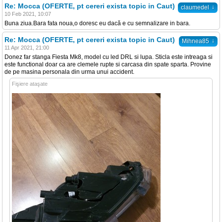
Re: Mocca (OFERTE, pt cereri exista topic in Caut)
↓
claumedel
10 Feb 2021, 10:07
Buna ziua.Bara fata noua,o doresc eu dacă e cu semnalizare in bara.
Re: Mocca (OFERTE, pt cereri exista topic in Caut)
↓
Mihnea85
11 Apr 2021, 21:00
Donez far stanga Fiesta Mk8, model cu led DRL si lupa. Sticla este intreaga si
este functional doar ca are clemele rupte si carcasa din spate sparta. Provine
de pe masina personala din urma unui accident.
Fişiere ataşate