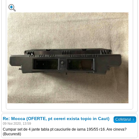
Re: Mocca (OFERTE, pt cereri exista topic in Caut)
↓
Cofetarul
09 Noi 2020, 13:59
Cumpar set de 4 jante tabla pt cauciurile de iarna 195/55 r16. Are cineva?
(Bucuresti)