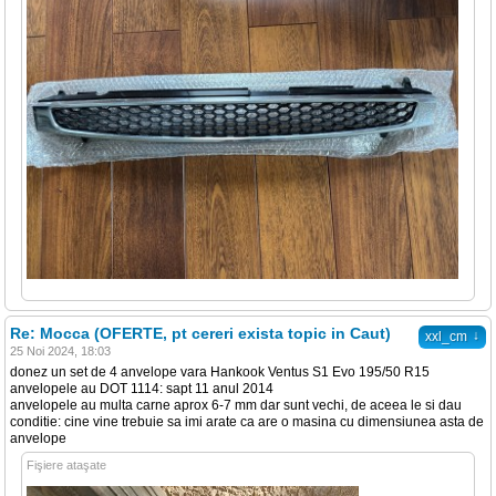
Re: Mocca (OFERTE, pt cereri exista topic in Caut)
↓
xxl_cm
25 Noi 2024, 18:03
donez un set de 4 anvelope vara Hankook Ventus S1 Evo 195/50 R15
anvelopele au DOT 1114: sapt 11 anul 2014
anvelopele au multa carne aprox 6-7 mm dar sunt vechi, de aceea le si dau
conditie: cine vine trebuie sa imi arate ca are o masina cu dimensiunea asta de
anvelope
Fişiere ataşate