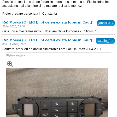
Piesele au fost luate de pe forum, in ideea de a le monta pe Fiesta, intre timp
aceasta nu mai e la mine si nu mai are rost sa le montez
Prefer predare personala in Constanta
Re: Mocca (OFERTE, pt cereri exista topic in Caut)
↓
jancsika
25 Iul 2020, 09:40
Gata...nu a mai ramas nimic... doar amintirile frumoase cu " ficusul" ...
Re: Mocca (OFERTE, pt cereri exista topic in Caut)
↓
catalin_ff
06 Oct 2020, 09:01
Salutare, am si eu de dat un climatronic Ford Focus/C max 2004-2007
Fişiere ataşate