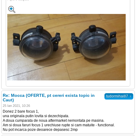
Re: Mocca (OFERTE, pt cereri exista topic in
↓
tudormihai87
Caut)
25 Ian 2021, 10:26
Donez 2 bare focus 1,
una originala putin lovita si dezechipata.
A doua cumparata de noua aftermarket nemontata pe masina.
Am si doua faruri focus 1 urechiuse rupte si cam matuite - functional.
Nu pot incarca poze deoarece depasesc 2mp