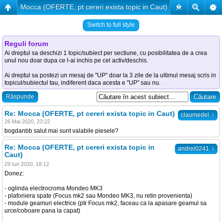
Mocca (OFERTE, pt cereri exista topic in Caut)
�
Switch to full style
Reguli forum
Ai dreptul sa deschizi 1 topic/subiect per sectiune, cu posibilitatea de a crea
unul nou doar dupa ce l-ai inchis pe cel activ/deschis.
Ai dreptul sa postezi un mesaj de "UP" doar la 3 zile de la ultimul mesaj scris in
topicul/subiectul tau, indiferent daca acesta e "UP" sau nu.
Răspunde
Re: Mocca (OFERTE, pt cereri exista topic in Caut)
↓
claumedel
26 Mai 2020, 23:22
bogdanbb salut mai sunt valabile piesele?
Re: Mocca (OFERTE, pt cereri exista topic in
↓
andrei0241
Caut)
29 Iun 2020, 18:12
Donez:
- oglinda electrocroma Mondeo MK3
- plafoniera spate (Focus mk2 sau Mondeo MK3, nu retin provenienta)
- module geamuri electrice (ptr Focus mk2, faceau ca la apasare geamul sa
urce/coboare pana la capat)