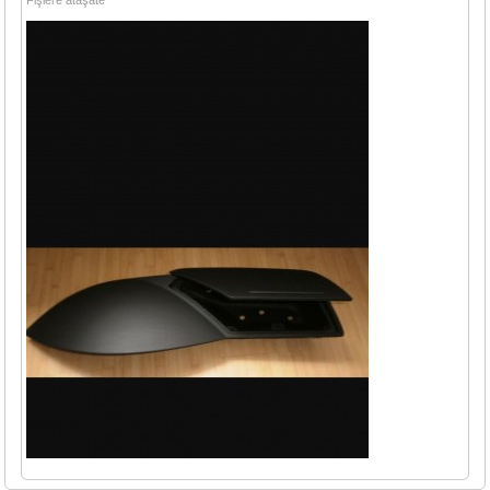
Fişiere ataşate