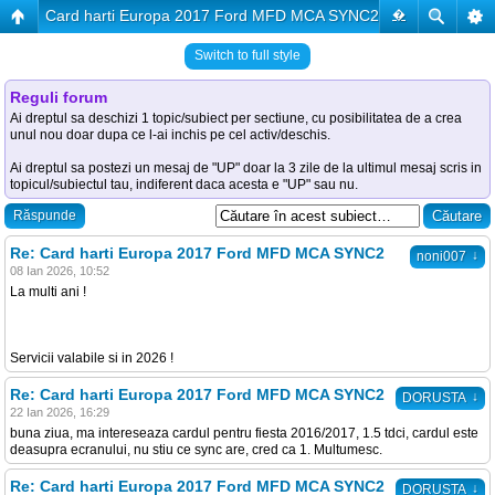
Card harti Europa 2017 Ford MFD MCA SYNC2
�
Switch to full style
Reguli forum
Ai dreptul sa deschizi 1 topic/subiect per sectiune, cu posibilitatea de a crea
unul nou doar dupa ce l-ai inchis pe cel activ/deschis.
Ai dreptul sa postezi un mesaj de "UP" doar la 3 zile de la ultimul mesaj scris in
topicul/subiectul tau, indiferent daca acesta e "UP" sau nu.
Răspunde
Re: Card harti Europa 2017 Ford MFD MCA SYNC2
↓
noni007
08 Ian 2026, 10:52
La multi ani !
Servicii valabile si in 2026 !
Re: Card harti Europa 2017 Ford MFD MCA SYNC2
↓
DORUSTA
22 Ian 2026, 16:29
buna ziua, ma intereseaza cardul pentru fiesta 2016/2017, 1.5 tdci, cardul este
deasupra ecranului, nu stiu ce sync are, cred ca 1. Multumesc.
Re: Card harti Europa 2017 Ford MFD MCA SYNC2
↓
DORUSTA