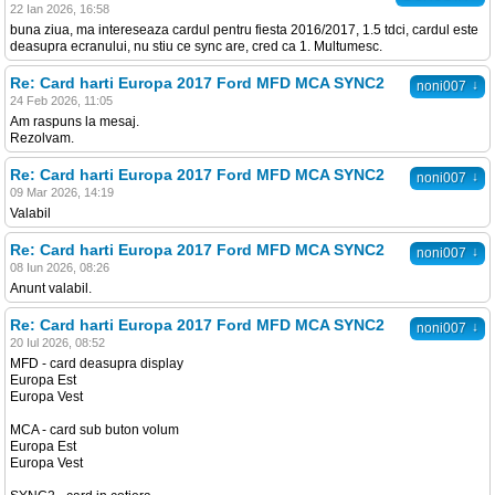
22 Ian 2026, 16:58
buna ziua, ma intereseaza cardul pentru fiesta 2016/2017, 1.5 tdci, cardul este
deasupra ecranului, nu stiu ce sync are, cred ca 1. Multumesc.
Re: Card harti Europa 2017 Ford MFD MCA SYNC2
↓
noni007
24 Feb 2026, 11:05
Am raspuns la mesaj.
Rezolvam.
Re: Card harti Europa 2017 Ford MFD MCA SYNC2
↓
noni007
09 Mar 2026, 14:19
Valabil
Re: Card harti Europa 2017 Ford MFD MCA SYNC2
↓
noni007
08 Iun 2026, 08:26
Anunt valabil.
Re: Card harti Europa 2017 Ford MFD MCA SYNC2
↓
noni007
20 Iul 2026, 08:52
MFD - card deasupra display
Europa Est
Europa Vest
MCA - card sub buton volum
Europa Est
Europa Vest