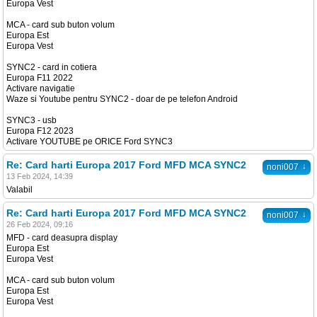
Europa Vest
MCA - card sub buton volum
Europa Est
Europa Vest
SYNC2 - card in cotiera
Europa F11 2022
Activare navigatie
Waze si Youtube pentru SYNC2 - doar de pe telefon Android
SYNC3 - usb
Europa F12 2023
Activare YOUTUBE pe ORICE Ford SYNC3
Re: Card harti Europa 2017 Ford MFD MCA SYNC2
↓
noni007
13 Feb 2024, 14:39
Valabil
Re: Card harti Europa 2017 Ford MFD MCA SYNC2
↓
noni007
26 Feb 2024, 09:16
MFD - card deasupra display
Europa Est
Europa Vest
MCA - card sub buton volum
Europa Est
Europa Vest