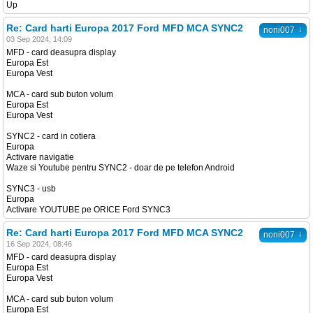
Up
Re: Card harti Europa 2017 Ford MFD MCA SYNC2
↓
noni007
03 Sep 2024, 14:09
MFD - card deasupra display
Europa Est
Europa Vest
MCA - card sub buton volum
Europa Est
Europa Vest
SYNC2 - card in cotiera
Europa
Activare navigatie
Waze si Youtube pentru SYNC2 - doar de pe telefon Android
SYNC3 - usb
Europa
Activare YOUTUBE pe ORICE Ford SYNC3
Re: Card harti Europa 2017 Ford MFD MCA SYNC2
↓
noni007
16 Sep 2024, 08:46
MFD - card deasupra display
Europa Est
Europa Vest
MCA - card sub buton volum
Europa Est