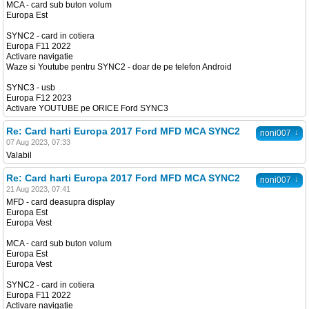
MCA - card sub buton volum
Europa Est
SYNC2 - card in cotiera
Europa F11 2022
Activare navigatie
Waze si Youtube pentru SYNC2 - doar de pe telefon Android
SYNC3 - usb
Europa F12 2023
Activare YOUTUBE pe ORICE Ford SYNC3
Re: Card harti Europa 2017 Ford MFD MCA SYNC2
↓
noni007
07 Aug 2023, 07:33
Valabil
Re: Card harti Europa 2017 Ford MFD MCA SYNC2
↓
noni007
21 Aug 2023, 07:41
MFD - card deasupra display
Europa Est
Europa Vest
MCA - card sub buton volum
Europa Est
Europa Vest
SYNC2 - card in cotiera
Europa F11 2022
Activare navigatie