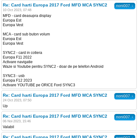
Re: Card harti Europa 2017 Ford MFD MCA SYNC2
↓
noni007
10 Oct 2023, 07:48
MFD - card deasupra display
Europa Est
Europa Vest
MCA - card sub buton volum
Europa Est
Europa Vest
SYNC2 - card in cotiera
Europa F11 2022
Activare navigatie
Waze si Youtube pentru SYNC2 - doar de pe telefon Android
SYNC3 - usb
Europa F12 2023
Activare YOUTUBE pe ORICE Ford SYNC3
Re: Card harti Europa 2017 Ford MFD MCA SYNC2
↓
noni007
24 Oct 2023, 07:50
Up
Re: Card harti Europa 2017 Ford MFD MCA SYNC2
↓
noni007
06 Noi 2023, 15:46
Valabil
Re: Card harti Europa 2017 Ford MFD MCA SYNC2
↓