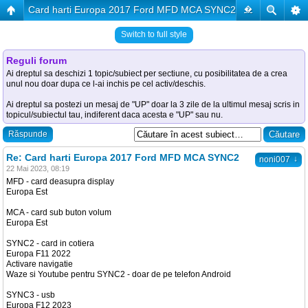
Card harti Europa 2017 Ford MFD MCA SYNC2
�
Switch to full style
Reguli forum
Ai dreptul sa deschizi 1 topic/subiect per sectiune, cu posibilitatea de a crea
unul nou doar dupa ce l-ai inchis pe cel activ/deschis.
Ai dreptul sa postezi un mesaj de "UP" doar la 3 zile de la ultimul mesaj scris in
topicul/subiectul tau, indiferent daca acesta e "UP" sau nu.
Răspunde
Re: Card harti Europa 2017 Ford MFD MCA SYNC2
↓
noni007
22 Mai 2023, 08:19
MFD - card deasupra display
Europa Est
MCA - card sub buton volum
Europa Est
SYNC2 - card in cotiera
Europa F11 2022
Activare navigatie
Waze si Youtube pentru SYNC2 - doar de pe telefon Android
SYNC3 - usb
Europa F12 2023