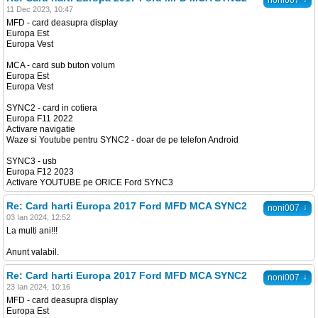
noni007
11 Dec 2023, 10:47
MFD - card deasupra display
Europa Est
Europa Vest
MCA - card sub buton volum
Europa Est
Europa Vest
SYNC2 - card in cotiera
Europa F11 2022
Activare navigatie
Waze si Youtube pentru SYNC2 - doar de pe telefon Android
SYNC3 - usb
Europa F12 2023
Activare YOUTUBE pe ORICE Ford SYNC3
Re: Card harti Europa 2017 Ford MFD MCA SYNC2
↓
noni007
03 Ian 2024, 12:52
La multi ani!!!
Anunt valabil.
Re: Card harti Europa 2017 Ford MFD MCA SYNC2
↓
noni007
23 Ian 2024, 10:16
MFD - card deasupra display
Europa Est