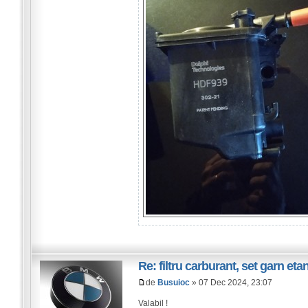
Re: filtru carburant, set garn et
de
Busuioc
» 07 Dec 2024, 23:07
Valabil !