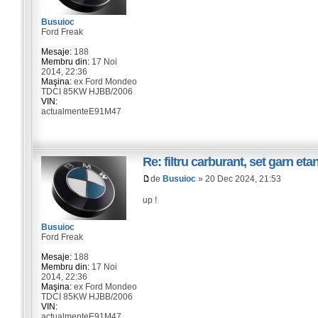
Busuioc
Ford Freak
Mesaje:
188
Membru din:
17 Noi
2014, 22:36
Maşina:
ex Ford Mondeo
TDCI 85KW HJBB/2006
VIN:
actualmenteE91M47
Re: filtru carburant, set garn et
de
Busuioc
» 20 Dec 2024, 21:53
up !
Busuioc
Ford Freak
Mesaje:
188
Membru din:
17 Noi
2014, 22:36
Maşina:
ex Ford Mondeo
TDCI 85KW HJBB/2006
VIN:
actualmenteE91M47