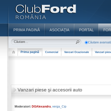
PRIMA PAGINĂ
ASOCIAŢIA
PORTAL
FO
Căutare avansat
Prima pagină
Comercial
Vanzari Ocazionale
Vanzari pies
Vanzari piese şi accesorii auto
Moderatori:
DGAlexandru
,
verga_Cip