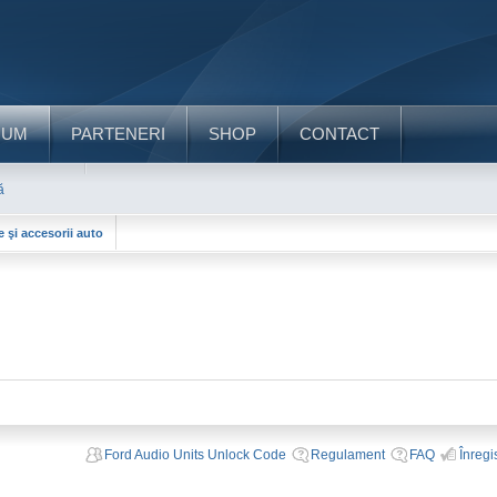
RUM
PARTENERI
SHOP
CONTACT
ă
e şi accesorii auto
Ford Audio Units Unlock Code
Regulament
FAQ
Înregi