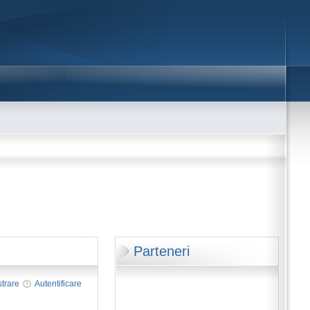
Parteneri
strare
Autentificare