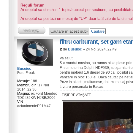
Reguli forum
Ai dreptul sa deschizi 1 topic/subiect per sectiune, cu posibilitat
Ai dreptul sa postezi un mesaj de "UP" doar la 3 zile de la ultimul
filtru carburant, set garn et
de
Busuioc
» 24 Noi 2024, 22:49
Va salut,
S-a vandut masina, au ramas niste piese prin 
Filtru motorina Delphi HDF939, set garnituri e
Busuioc
pentru motorul 1.6 diesel de 90 cai, posibil sa 
Ford Freak
Vanzare in bloc 150 lei. Daca cautati pe net ar
Mesaje:
188
Poze in attach, multumesc, dati-mi mesaj priva
Membru din:
17 Noi
Livrare personala in Bacau.
2014, 22:36
Maşina:
ex Ford Mondeo
FIŞIERE ATAŞATE
TDCI 85KW HJBB/2006
VIN:
actualmenteE91M47